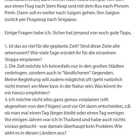
aus einen Flug nach Siem Reap und mit dem Bus nach Phnom
Penh. Dann soll es weiter nach Saigon gehen. Von Saigon
zurück per Flugzeug nach Singapur.
Einige Fragen habe ich. Sicher hat jemand von euch gute Tipps.
1. Ist das zu viel für die geplante Zeit? Sind diese Ziele alle
sehenswert? Wie viele Tage würdet ihr für die einzelnen
Stopps einplanen?
2. Die Zeit möchte ich keinesfalls nur in den großen Städten
verbringen, sondern auch in "ländlicheren" Gegenden.
Meine Begleitung will zudem möglichst oft (geht natürlich
nicht immer) am Meer bzw. in der Natur sein. Was könnt ihr
mir hierzu empfehlen?
3. Ich möchte nicht alles ganz genau vorplanen (vllt.
abgesehen von den Flügen) und vor Ort dann entscheiden, z.B.
ob man mal einen Tag länger bleibt oder einen Tag weniger.
Vor einigen Jahren war ich in Thailand und habe auch nichts
voraus gebucht - war damals überhaupt kein Problem. Wie
sieht es in diesen Ländern aus?