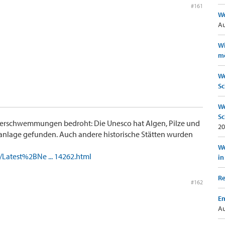
#161
Wo
Au
Wi
mö
We
Sc
We
Sc
berschwemmungen bedroht: Die Unesco hat Algen, Pilze und
20
anlage gefunden. Auch andere historische Stätten wurden
Wo
Latest%2BNe ... 14262.html
in
Re
#162
Em
Au