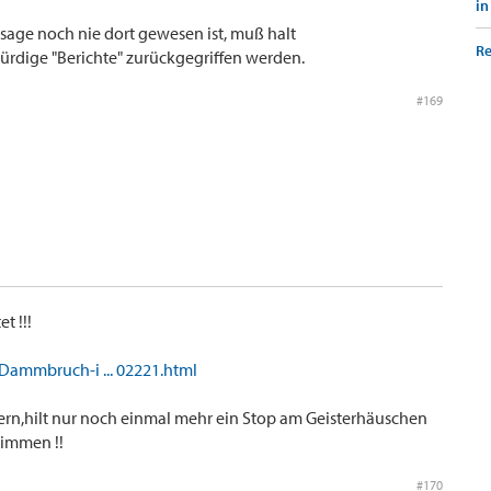
in
sage noch nie dort gewesen ist, muß halt
Re
rdige "Berichte" zurückgegriffen werden.
#169
t !!!
Dammbruch-i ... 02221.html
ern,hilt nur noch einmal mehr ein Stop am Geisterhäuschen
timmen !!
#170