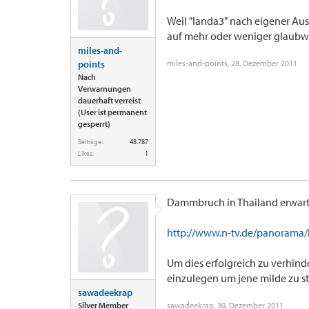
Weil "landa3" nach eigener Aus
auf mehr oder weniger glaubwü
miles-and-
points
miles-and-points
,
28. Dezember 2011
Nach
Verwarnungen
dauerhaft verreist
(User ist permanent
gesperrt)
Beiträge:
48.787
Likes:
1
Dammbruch in Thailand erwarte
http://www.n-tv.de/panorama/
Um dies erfolgreich zu verhind
einzulegen um jene milde zu s
sawadeekrap
Silver Member
sawadeekrap
,
30. Dezember 2011