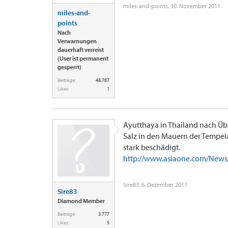
miles-and-points
,
30. November 2011
miles-and-
points
Nach
Verwarnungen
dauerhaft verreist
(User ist permanent
gesperrt)
Beiträge:
48.787
Likes:
1
Ayutthaya in Thailand nach Ü
Salz in den Mauern der Tempel
stark beschädigt.
http://www.asiaone.com/News/
Sire83
,
6. Dezember 2011
Sire83
Diamond Member
Beiträge:
3.777
Likes:
5