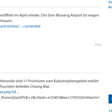
Po
K
eröffnet im April wieder: Der Don Mueang Airport ist wegen
lossen.
hrichten/ ... contenttxt
#163
ttlerweile sind 17 Provinzen zum Katastrophengebiet erklärt
Touristen beliebte Chiang Mai.
x.php?id ...
x_ttnews[backPid]=2&cHash=e2540186ea12705326244ae5e1
15