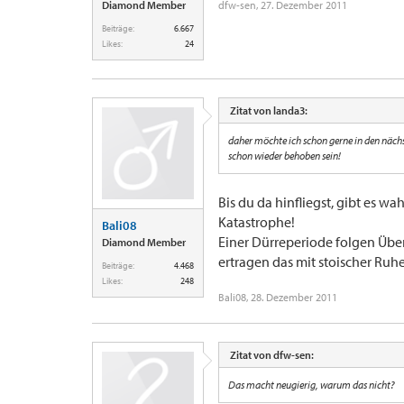
Diamond Member
dfw-sen
,
27. Dezember 2011
Beiträge:
6.667
Likes:
24
Zitat von landa3:
daher möchte ich schon gerne in den nächs
schon wieder behoben sein!
Bis du da hinfliegst, gibt es 
Katastrophe!
Bali08
Einer Dürreperiode folgen Übe
Diamond Member
ertragen das mit stoischer Ruhe
Beiträge:
4.468
Likes:
248
Bali08
,
28. Dezember 2011
Zitat von dfw-sen:
Das macht neugierig, warum das nicht?