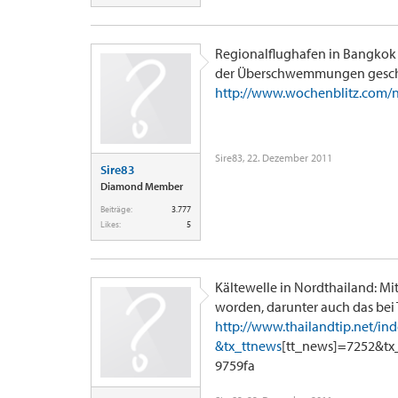
Regionalflughafen in Bangkok 
der Überschwemmungen gesch
http://www.wochenblitz.com/nac
Sire83
,
22. Dezember 2011
Sire83
Diamond Member
Beiträge:
3.777
Likes:
5
Kältewelle in Nordthailand: Mi
worden, darunter auch das bei 
http://www.thailandtip.net/inde
&tx_ttnews
[tt_news]=7252&t
9759fa