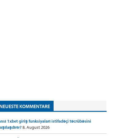
NEUESTE KOMMENTARE
nsı 1xbet giriş funksiyaları istifadəçi təcrübəsini
xşılaşdırır?
8. August 2026