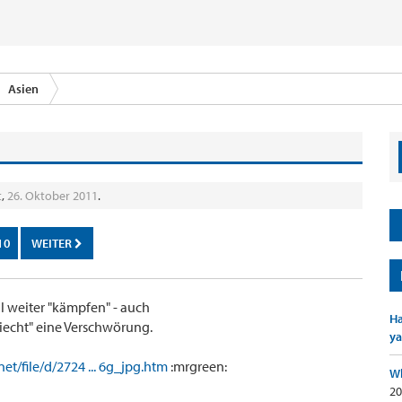
Asien
t
,
26. Oktober 2011
.
10
WEITER
ll weiter "kämpfen" - auch
Ha
riecht" eine Verschwörung.
ya
net/file/d/2724 ... 6g_jpg.htm
:mrgreen:
Wh
20