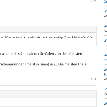
Ca
#167
Wh
20
Wo
Au
ten Jahren mal dort hin. Ich denke bis dahin werden die gröbsten Schäden aber sicher
Wi
mö
wahrscheinlich schon wieder Schäden von der nächsten
We
Sc
rschemmungen (meist in Isaan) usw.. Die meisten Thais
.
We
Sc
#168
20
Se
20
Wo