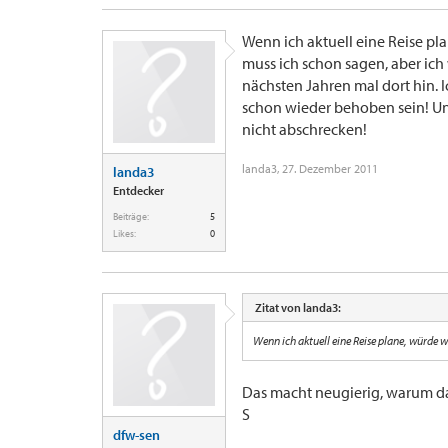
Wenn ich aktuell eine Reise pla
muss ich schon sagen, aber ich
nächsten Jahren mal dort hin. 
schon wieder behoben sein! Und
nicht abschrecken!
landa3
,
27. Dezember 2011
landa3
Entdecker
Beiträge:
5
Likes:
0
Zitat von landa3:
Wenn ich aktuell eine Reise plane, würde w
Das macht neugierig, warum da
S
dfw-sen