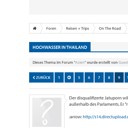
Foren
Reisen + Trips
On The Road
HOCHWASSER IN THAILAND
Dieses Thema im Forum "
Asien
" wurde erstellt von
Gues
ZURÜCK
1
5
6
7
8
9
Der disqualifizerte Jatuporn wi
außerhalb des Parlaments. Er "
:arrow:
http://s14.directupload.