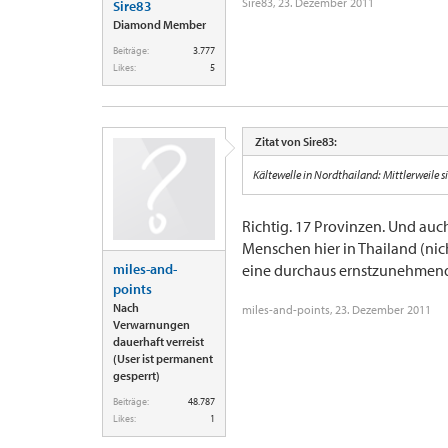
Sire83
,
23. Dezember 2011
Sire83
Diamond Member
Beiträge:
3.777
Likes:
5
Zitat von Sire83:
Kältewelle in Nordthailand: Mittlerweile 
Richtig. 17 Provinzen. Und auc
Menschen hier in Thailand (nich
miles-and-
eine durchaus ernstzunehmende 
points
Nach
miles-and-points
,
23. Dezember 2011
Verwarnungen
dauerhaft verreist
(User ist permanent
gesperrt)
Beiträge:
48.787
Likes:
1