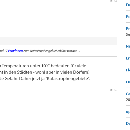
#164
E
Po
Pr
Se
NY
sind 17
Provinzen
zum Katastrophengebiet erklärt worden ...
Er
h Temperaturen unter 10°C bedeuten für viele
Fl
t in den Städten - wohl aber in vielen Dörfern)
Gefahr. Daher jetzt ja "Katastrophengebiete".
Lu
#165
Ca
20
up
De