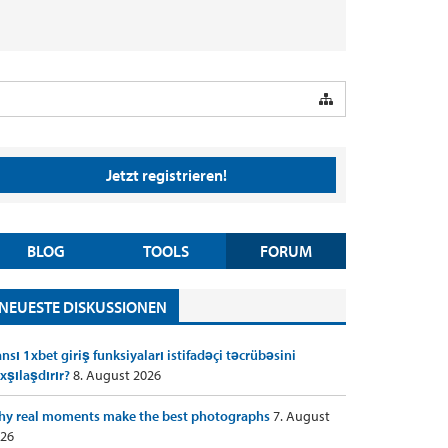
Jetzt registrieren!
BLOG
TOOLS
FORUM
NEUESTE DISKUSSIONEN
nsı 1xbet giriş funksiyaları istifadəçi təcrübəsini
xşılaşdırır?
8. August 2026
y real moments make the best photographs
7. August
26