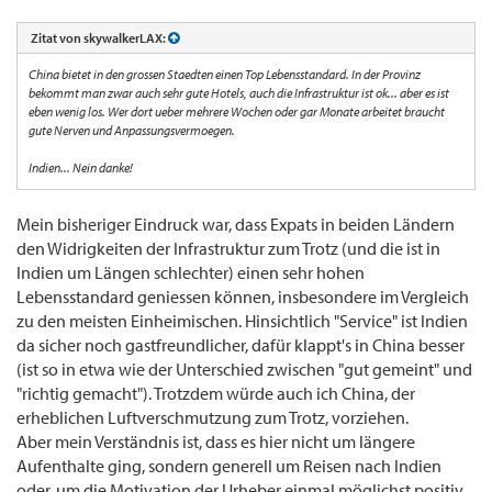
Zitat von skywalkerLAX:
China bietet in den grossen Staedten einen Top Lebensstandard. In der Provinz
bekommt man zwar auch sehr gute Hotels, auch die Infrastruktur ist ok... aber es ist
eben wenig los. Wer dort ueber mehrere Wochen oder gar Monate arbeitet braucht
gute Nerven und Anpassungsvermoegen.
Indien... Nein danke!
Mein bisheriger Eindruck war, dass Expats in beiden Ländern
den Widrigkeiten der Infrastruktur zum Trotz (und die ist in
Indien um Längen schlechter) einen sehr hohen
Lebensstandard geniessen können, insbesondere im Vergleich
zu den meisten Einheimischen. Hinsichtlich "Service" ist Indien
da sicher noch gastfreundlicher, dafür klappt's in China besser
(ist so in etwa wie der Unterschied zwischen "gut gemeint" und
"richtig gemacht"). Trotzdem würde auch ich China, der
erheblichen Luftverschmutzung zum Trotz, vorziehen.
Aber mein Verständnis ist, dass es hier nicht um längere
Aufenthalte ging, sondern generell um Reisen nach Indien
oder, um die Motivation der Urheber einmal möglichst positiv