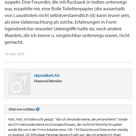
suspekt. Eine Freundin, die mit Rucksack in Indien unterwegs
war, erzaehlte mir, eine Rolle Toilettenpapier (die ausserhalb
von Luxushotels nicht selbstverstaendlich ist) kann teurer sein,
als eine Uebernachtung als solche. Erfahrungen in Form
irgendwelcher sexueller Uebergriffe hatte sie, noch andere
Maedels, die ich kenne u. vergleichbar unterwegs waren, nicht
gemacht.
10. Juni 2013
skywalkerLAX
Diamond Member
Zitat von rotblau:
Halt, Halt, Ich habe nicht gesagt, "das ich Jemanden kenne, der jemand kennt" Sonder
das ICH niemanden kenne (mich eingeschlossen), der nochmal freiwillig hin gehen
würde. Bei uns in der Firma Arbeiten etwa 100-130 Deutsche und Österreicher ständig
im Ausland, 20-30% dieser Personen kenne ich sehr gut, den ich arbeite mit ihnen