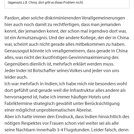
Gegensatz z.B. China, dort gibt es dieses Problem nicht.
Pardon, aber solche diskriminierenden Verallgemeinerungen
hier auch noch damit zu rechtfertigen, dass man jemanden
kennt, der jemanden kennt, der schon mal irgendwo dort war,
ist ein Armutszeugnis. Und der andere Kollege, der der in China
war, scheint auch nicht gerade alles mitbekommen zu haben.
Genausogut könnte ich verallgemeinern, dass gerade in China
alles, was nicht der kurzfristigen Gewinnmaximierung des
Gegenübers dienlich ist, mehrfach erklärt werden muss.
Jeder Inder ist Botschafter seines Volkes und jeder von uns
leider auch.
Ich war mehrfach in Indien, ich habe mich nie besonders wohl
dort gefühlt und gerade weil die Infrastruktur alles andere als
hervorragend ist, habe ich immer häufiger Hotels und
Fabriktermine strategisch gewählt unter Berücksichtigung
einer möglichst unproblematischen Abreise.
Aber ich hatte immer den Eindruck, dass Indien hinsichtlich des
nötigen Respektes vor Frauen schon viel weiter sei als alle
seine Nachbarn innerhalb 3-4 Flugstunden. Leider falsch, denn