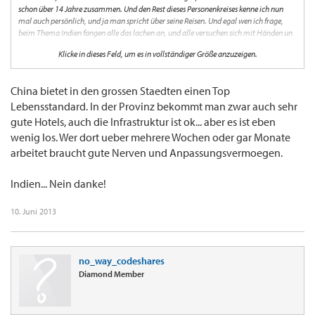
schon über 14 Jahre zusammen. Und den Rest dieses Personenkreises kenne ich nun
mal auch persönlich, und ja man spricht über seine Reisen. Und egal wen ich frage,
beim Thema Indien fangen alle das lachen an, und alle versuchen sich mit Händen un
Füssen gegen einen erneuten Indien Einsatz zu wehren.
Klicke in dieses Feld, um es in vollständiger Größe anzuzeigen.
Andererseits, China! Da kenne ich mehrere die mittlerweile ihren Wohnsitz dort hin
verlagert haben, und die meisten sind mit China, und den dortigen
Lebensverhältnissen zufiedern.
China bietet in den grossen Staedten einen Top
Lebensstandard. In der Provinz bekommt man zwar auch sehr
gute Hotels, auch die Infrastruktur ist ok... aber es ist eben
wenig los. Wer dort ueber mehrere Wochen oder gar Monate
arbeitet braucht gute Nerven und Anpassungsvermoegen.
Indien... Nein danke!
10. Juni 2013
no_way_codeshares
Diamond Member