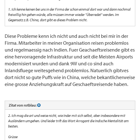
1. Ich kenne keinen bei uns in der Firma der schon einmal dort war und dann nochmal
freiwillig hin gehen würde, alle müssen immer wieder "Überredet" werden. Im
Gegensatz z.B. China, dort gibt es dieses Problem nicht.
Diese Probleme kenn ich nicht und auch nicht bei mir in der
Firma. Mitarbeiter in meiner Organisation reisen problemlos
und regelmaessig nach Indien. Fuer Geachaeftsreisende gibt es
eine hervorragende Infrastruktur und seit die Meisten Airports
modernisiert wurden und dank 9W und co sind auch
Inlandsfluege weitesgehend problemlos. Natuerlich gibtves
dort nicht so gute Puffs wie in China, welche bekantlicherweise
eine grosse Anziehungskraft auf Geschaeftsreisende haben.
Zitat von rotblau:
2. Ich mag die art und weise nicht, wie Inder mit sich selbst, aber insbesondere mit
Ausländern umgehen. Und leider trift das Wort Arrogant die Indische Mentalität am
besten.
Grüsse