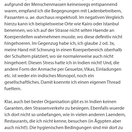
aufgrund der Menschenmassen keineswegs entspannend
waren, empfand ich die Begegnungen mit Ladenbetreibern,
Passanten u. ae. durchaus respektvoll. Im negativen Vergleich
hierzu kann ich beispielsweise Orte wie Kairo oder Istanbul
benennen, wo ich auf der Strasse nicht selten Haende an
Koerperstellen wahrnehmen musste, wo diese definitiv nicht
hingehoeren. Im Gegenzug habe ich, ich glaube 2 od. 3x,
meine Hand mit Schwung in einen Koerperbereich oberhalb
der Schultern platziert, wo sie normalerweise auch nicht
hingehoert. Diesen Stress hatte ich in Indien nicht! Und, die
andere Form der Anmache per Gesuelze, Vikas, Einladungen
etc. ist weder ein indisches Monopol, noch ein
gesellschaftliches. Damit koennte ich einen eigenen Thread
fuettern.
Klar, auch bei bester Organisation gibt es in Indien keinen
Garanten, den Strassenverkehr zu besiegen. Ebenfalls wuerde
ich dort nicht so unbefangen, wie in vielen anderen Laendern,
Restaurants, die ich nicht kenne, besuchen (in Ägypten aber
auch nicht!). Die hygienischen Bedingungen sind mir dort zu