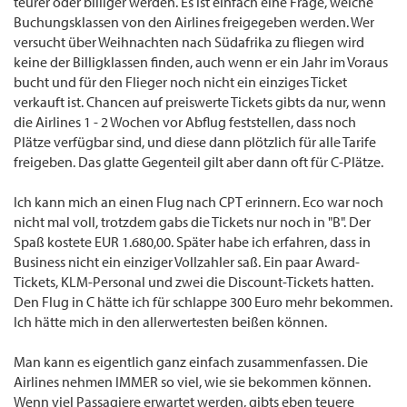
teurer oder billiger werden. Es ist einfach eine Frage, welche
Buchungsklassen von den Airlines freigegeben werden. Wer
versucht über Weihnachten nach Südafrika zu fliegen wird
keine der Billigklassen finden, auch wenn er ein Jahr im Voraus
bucht und für den Flieger noch nicht ein einziges Ticket
verkauft ist. Chancen auf preiswerte Tickets gibts da nur, wenn
die Airlines 1 - 2 Wochen vor Abflug feststellen, dass noch
Plätze verfügbar sind, und diese dann plötzlich für alle Tarife
freigeben. Das glatte Gegenteil gilt aber dann oft für C-Plätze.
Ich kann mich an einen Flug nach CPT erinnern. Eco war noch
nicht mal voll, trotzdem gabs die Tickets nur noch in "B". Der
Spaß kostete EUR 1.680,00. Später habe ich erfahren, dass in
Business nicht ein einziger Vollzahler saß. Ein paar Award-
Tickets, KLM-Personal und zwei die Discount-Tickets hatten.
Den Flug in C hätte ich für schlappe 300 Euro mehr bekommen.
Ich hätte mich in den allerwertesten beißen können.
Man kann es eigentlich ganz einfach zusammenfassen. Die
Airlines nehmen IMMER so viel, wie sie bekommen können.
Wenn viel Passagiere erwartet werden, gibts eben teuere