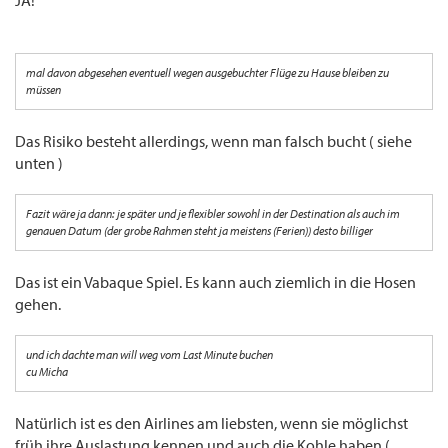
JA!
mal davon abgesehen eventuell wegen ausgebuchter Flüge zu Hause bleiben zu
müssen
Das Risiko besteht allerdings, wenn man falsch bucht ( siehe
unten )
Fazit wäre ja dann: je später und je flexibler sowohl in der Destination als auch im
genauen Datum (der grobe Rahmen steht ja meistens (Ferien)) desto billiger
Das ist ein Vabaque Spiel. Es kann auch ziemlich in die Hosen
gehen.
und ich dachte man will weg vom Last Minute buchen
cu Micha
Natürlich ist es den Airlines am liebsten, wenn sie möglichst
früh ihre Auslastung kennen und auch die Kohle haben (