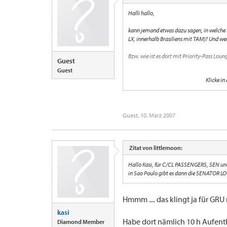
Halli hallo,
kann jemand etwas dazu sagen, in welche 
LX, innerhalb Brasiliens mit TAM)? Und wen
Bzw. wie ist es dort mit Priority-Pass Loung
Guest
Guest
Hallo Kasi, für C/CL PASSENGERS, SEN 
Klicke in
in Sao Paulo gibt es dann die SENATOR L
Guest
,
10. März 2007
Zitat von littlemoon:
Hallo Kasi, für C/CL PASSENGERS, SEN 
in Sao Paulo gibt es dann die SENATOR L
Hmmm .... das klingt ja für GRU
kasi
Habe dort nämlich 10 h Aufent
Diamond Member