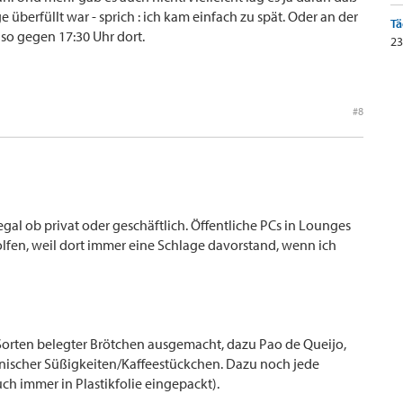
überfüllt war - sprich : ich kam einfach zu spät. Oder an der
Tä
r so gegen 17:30 Uhr dort.
23
#8
gal ob privat oder geschäftlich. Öffentliche PCs in Lounges
lfen, weil dort immer eine Schlage davorstand, wenn ich
 Sorten belegter Brötchen ausgemacht, dazu Pao de Queijo,
lianischer Süßigkeiten/Kaffeestückchen. Dazu noch jede
h immer in Plastikfolie eingepackt).