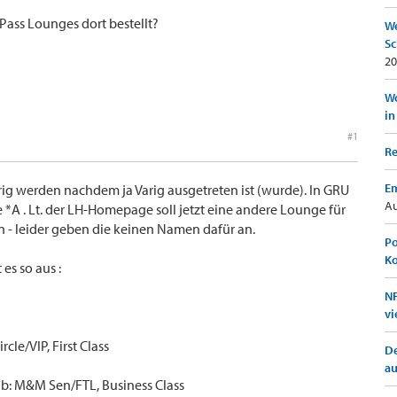
y-Pass Lounges dort bestellt?
We
Sc
20
Wo
in
#1
Re
Em
erig werden nachdem ja Varig ausgetreten ist (wurde). In GRU
Au
e *A . Lt. der LH-Homepage soll jetzt eine andere Lounge für
n - leider geben die keinen Namen dafür an.
Po
K
es so aus :
NF
vi
cle/VIP, First Class
De
a
ub: M&M Sen/FTL, Business Class