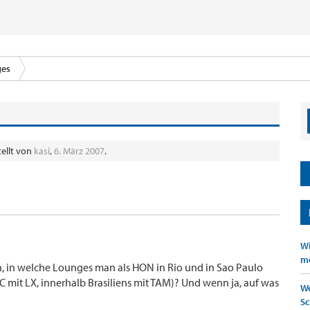
ges
tellt von
kasi
,
6. März 2007
.
Wi
mö
 in welche Lounges man als HON in Rio und in Sao Paulo
C mit LX, innerhalb Brasiliens mit TAM)? Und wenn ja, auf was
We
Sc