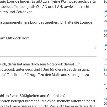
arig Lounge finden. Es gibt zwar keine PCs (wozu auch, dafür
Sc
bei), dafür aber gratis W-LAN und LAN, sowie eine recht
We
eiten und Getränken.
Sc
20
hon unangenehmere Lounges gesehen. Ich halte die Lounge
Se
20
s am Mittwoch dort.
Wo
#7
in
Re
uch, dafür hat man doch sein Notebook dabei) .... "
 Notebook unterwegs sind ! Und für diese ist es dann ganz
Em
m öffentlichen PC zugriff zu den Mails und sonstigem zu
Au
Po
K
wahl an Essen, Süßigkeiten und Getränken."
So
 Sorten belegter Brötchen (die es bei meinem aufenthalt dort
20
an. Und mehr gab es auch nicht. Vielleicht lag es ja daran daß