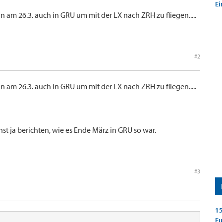
Ei
n am 26.3. auch in GRU um mit der LX nach ZRH zu fliegen.....
#2
n am 26.3. auch in GRU um mit der LX nach ZRH zu fliegen.....
nst ja berichten, wie es Ende März in GRU so war.
#3
15
E