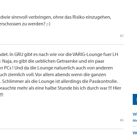
dwie sinnvoll verbringen, ohne das Risiko einzugehen,
erschossen zu werden? ;-)
#5
det. In GRU gibt es nach wie vor die VARIG-Lounge fuer LH
: Naja, es gibt die ueblichen Getraenke und ein paar
en PCs ! Und da die Lounge natuerlich auch von anderen
 auch ziemlich voll. Vor allem abends wenn die ganzen
Schlimmer als die Lounge ist allerdings die Passkontrolle.
brauchte mehr als eine halbe Stunde bis ich durch war !!! Hier
!!
Wi
mö
#6
We