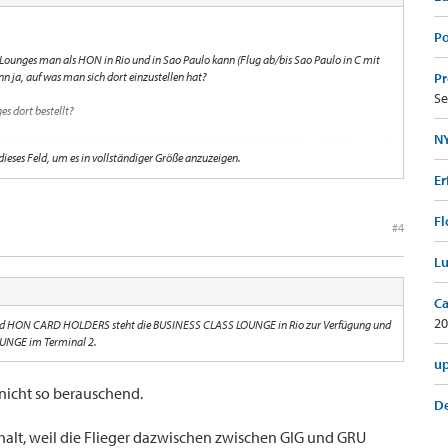
Po
Lounges man als HON in Rio und in Sao Paulo kann (Flug ab/bis Sao Paulo in C mit
n ja, auf was man sich dort einzustellen hat?
Pr
Se
es dort bestellt?
NY
und HON CARD HOLDERS steht die BUSINESS CLASS LOUNGE in Rio zur Verfügung und
 dieses Feld, um es in vollständiger Größe anzuzeigen.
OUNGE im Terminal 2.
Er
Fl
#4
Lu
Ca
20
und HON CARD HOLDERS steht die BUSINESS CLASS LOUNGE in Rio zur Verfügung und
OUNGE im Terminal 2.
up
 nicht so berauschend.
De
halt, weil die Flieger dazwischen zwischen GIG und GRU