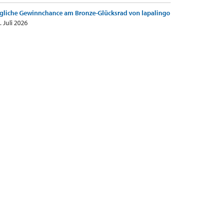
gliche Gewinnchance am Bronze-Glücksrad von lapalingo
. Juli 2026