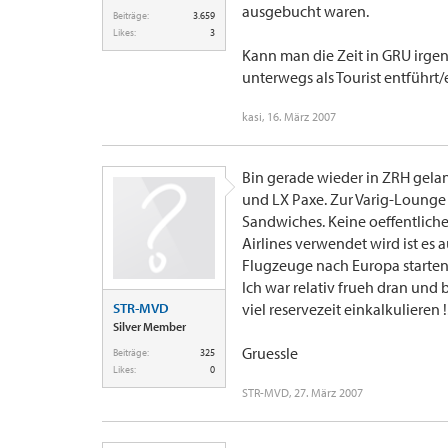
ausgebucht waren.
Beiträge:
3.659
Likes:
3
Kann man die Zeit in GRU irgen
unterwegs als Tourist entführt/
kasi
,
16. März 2007
Bin gerade wieder in ZRH gelan
und LX Paxe. Zur Varig-Lounge 
Sandwiches. Keine oeffentlich
Airlines verwendet wird ist es
Flugzeuge nach Europa starten. 
Ich war relativ frueh dran und 
STR-MVD
viel reservezeit einkalkulieren !!
Silver Member
Gruessle
Beiträge:
325
Likes:
0
STR-MVD
,
27. März 2007