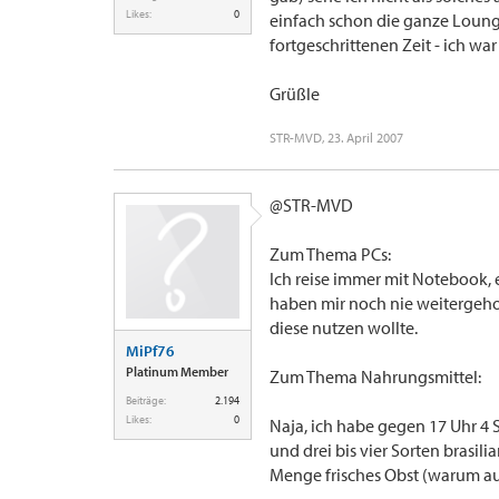
Likes:
0
einfach schon die ganze Lounge 
fortgeschrittenen Zeit - ich wa
Grüßle
STR-MVD
,
23. April 2007
@STR-MVD
Zum Thema PCs:
Ich reise immer mit Notebook, e
haben mir noch nie weitergeho
diese nutzen wollte.
MiPf76
Platinum Member
Zum Thema Nahrungsmittel:
Beiträge:
2.194
Likes:
0
Naja, ich habe gegen 17 Uhr 4
und drei bis vier Sorten brasi
Menge frisches Obst (warum auc