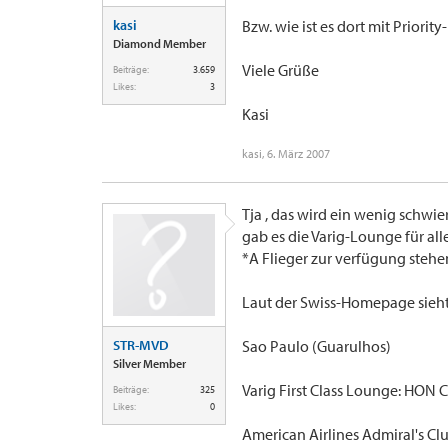
kasi
Bzw. wie ist es dort mit Priorit
Diamond Member
Viele Grüße
Beiträge:
3.659
Likes:
3
Kasi
kasi
,
6. März 2007
Tja , das wird ein wenig schwi
gab es die Varig-Lounge für all
*A Flieger zur verfügung stehe
Laut der Swiss-Homepage sieht 
STR-MVD
Sao Paulo (Guarulhos)
Silver Member
Varig First Class Lounge: HON Cir
Beiträge:
325
Likes:
0
American Airlines Admiral's Cl