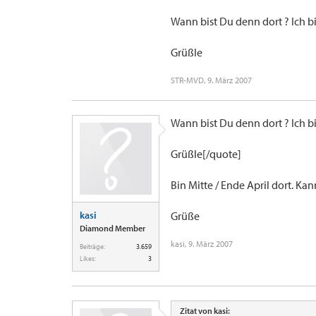
Wann bist Du denn dort ? Ich bi
Grüßle
STR-MVD
,
9. März 2007
Wann bist Du denn dort ? Ich bi
Grüßle[/quote]
Bin Mitte / Ende April dort. Kan
kasi
Grüße
Diamond Member
kasi
,
9. März 2007
Beiträge:
3.659
Likes:
3
Zitat von kasi: