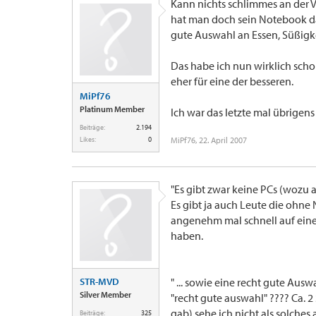
Kann nichts schlimmes an der V
hat man doch sein Notebook da
gute Auswahl an Essen, Süßigk
Das habe ich nun wirklich sc
eher für eine der besseren.
MiPf76
Platinum Member
Ich war das letzte mal übrigen
Beiträge:
2.194
Likes:
0
MiPf76
,
22. April 2007
"Es gibt zwar keine PCs (wozu a
Es gibt ja auch Leute die ohne
angenehm mal schnell auf eine
haben.
STR-MVD
" ... sowie eine recht gute Aus
Silver Member
"recht gute auswahl" ???? Ca. 2
gab) sehe ich nicht als solches 
Beiträge:
325