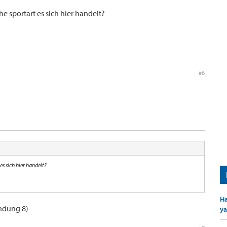
he sportart es sich hier handelt?
#6
es sich hier handelt?
Ha
ündung 8)
ya