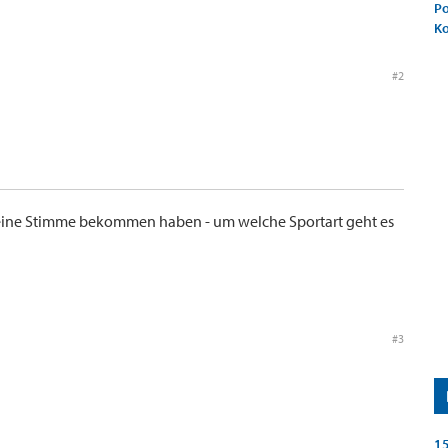
Po
K
#2
 keine Stimme bekommen haben - um welche Sportart geht es
#3
15