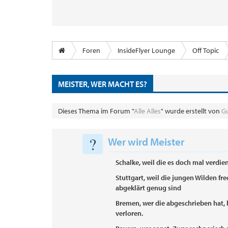
Foren
InsideFlyer Lounge
Off Topic
MEISTER, WER MACHT ES?
Dieses Thema im Forum "
Alle Alles
" wurde erstellt von
G
?
Wer wird Meister
Schalke, weil die es doch mal verdie
Stuttgart, weil die jungen Wilden fr
abgeklärt genug sind
Bremen, wer die abgeschrieben hat, 
verloren.