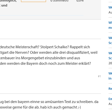
 unmöglich,
0 Stimme(n)
0,0%
t und
Wo
Au
Wi
mö
We
Sc
eutsche Meisterschaft? Stolpert Schalke? Rappelt sich
art die Nerven? Oder werden alle drei disqualifiziert, weil
We
ckenbauer ins Morgengebet einzubinden und aus
Sc
den werden die Bayern doch noch zum Meister erklärt?
20
Wo
#1
in
Re
Em
lug bei den bayern einne so amüsanten Text zu schreiben. da
Au
eise gerne für die ab. hab ich auch gemacht ;-)