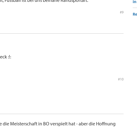
, Fussball ist bei uns beinahe Randsportart.
in
#9
Re
ck :!:
#10
e die Meisterschaft in BO verspielt hat - aber die Hoffnung