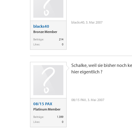
blacks40
,
3. Mai 2007
blacks40
Bronze Member
Beiträge:
214
Likes:
0
Schalke, weil sie bisher noch
hier eigentlich ?
08/15 PAX
,
3. Mai 2007
08/15 PAX
Platinum Member
Beiträge:
1.399
Likes:
0