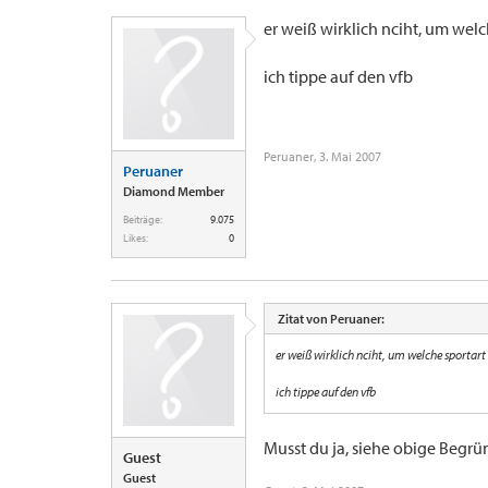
er weiß wirklich nciht, um welc
ich tippe auf den vfb
Peruaner
,
3. Mai 2007
Peruaner
Diamond Member
Beiträge:
9.075
Likes:
0
Zitat von Peruaner:
er weiß wirklich nciht, um welche sportart 
ich tippe auf den vfb
Musst du ja, siehe obige Begr
Guest
Guest