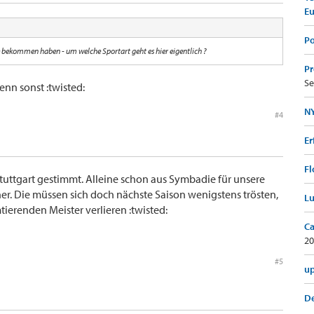
E
Po
e bekommen haben - um welche Sportart geht es hier eigentlich ?
Pr
Se
enn sonst :twisted:
NY
#4
Er
Fl
Stuttgart gestimmt. Alleine schon aus Symbadie für unsere
er. Die müssen sich doch nächste Saison wenigstens trösten,
Lu
ierenden Meister verlieren :twisted:
Ca
20
#5
up
De