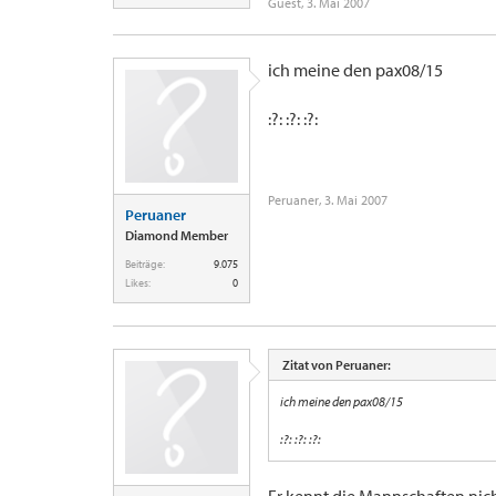
Guest
,
3. Mai 2007
ich meine den pax08/15
:?: :?: :?:
Peruaner
,
3. Mai 2007
Peruaner
Diamond Member
Beiträge:
9.075
Likes:
0
Zitat von Peruaner:
ich meine den pax08/15
:?: :?: :?: