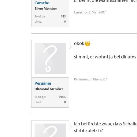
Er kennt die Mannschaften nicht
Caracho
Silver Member
Caracho
,
3. Mai 2007
Beiträge:
333
Likes:
0
okok
stimmt, er wohnt ja bei dir ums e
Peruaner
,
3. Mai 2007
Peruaner
Diamond Member
Beiträge:
9.075
Likes:
0
Ich befürchte zwar, dass Schalk
stirbt zuletzt :?