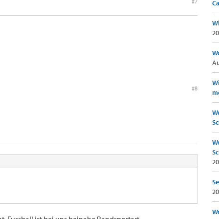
#7
Ca
Wh
20
Wo
Au
Wi
#8
mö
We
Sc
We
Sc
20
Se
20
Wo