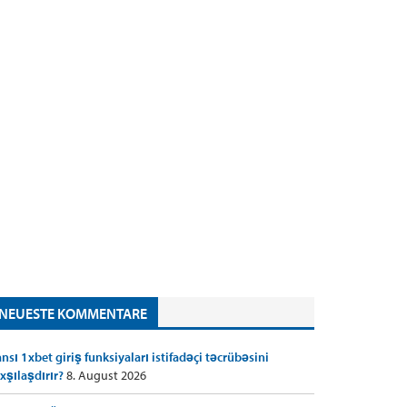
NEUESTE KOMMENTARE
nsı 1xbet giriş funksiyaları istifadəçi təcrübəsini
xşılaşdırır?
8. August 2026