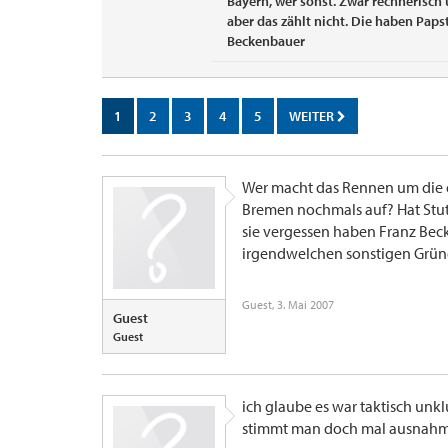
Bayern, wer sonst. Zwar rechnerisch
aber das zählt nicht. Die haben Paps
Beckenbauer
1
2
3
4
5
WEITER
Wer macht das Rennen um die d
Bremen nochmals auf? Hat Stuttg
sie vergessen haben Franz Be
irgendwelchen sonstigen Grün
Guest
,
3. Mai 2007
Guest
Guest
ich glaube es war taktisch unk
stimmt man doch mal ausnahmsw