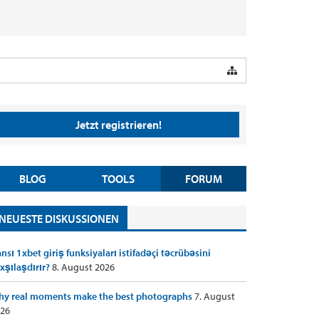
Jetzt registrieren!
BLOG
TOOLS
FORUM
NEUESTE DISKUSSIONEN
nsı 1xbet giriş funksiyaları istifadəçi təcrübəsini
xşılaşdırır?
8. August 2026
y real moments make the best photographs
7. August
26