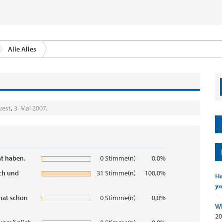
Alle Alles
uest
,
3. Mai 2007
.
nt haben.
0 Stimme(n)
0,0%
ech und
31 Stimme(n)
100,0%
Ha
ya
hat schon
0 Stimme(n)
0,0%
Wh
20