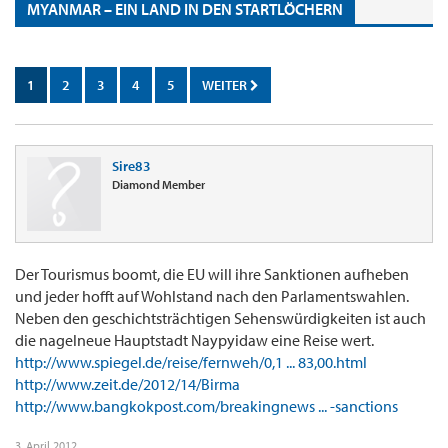
MYANMAR – EIN LAND IN DEN STARTLÖCHERN
1
2
3
4
5
WEITER
Sire83
Diamond Member
Der Tourismus boomt, die EU will ihre Sanktionen aufheben
und jeder hofft auf Wohlstand nach den Parlamentswahlen.
Neben den geschichtsträchtigen Sehenswürdigkeiten ist auch
die nagelneue Hauptstadt Naypyidaw eine Reise wert.
http://www.spiegel.de/reise/fernweh/0,1 ... 83,00.html
http://www.zeit.de/2012/14/Birma
http://www.bangkokpost.com/breakingnews ... -sanctions
3. April 2012