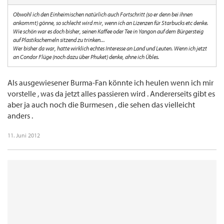
Obwohl ich den Einheimischen natürlich auch Fortschritt (so er denn bei ihnen
ankommt) gönne, so schlecht wird mir, wenn ich an Lizenzen für Starbucks etc denke.
Wie schön war es doch bisher, seinen Kaffee oder Tee in Yangon auf dem Bürgersteig
auf Plastikschemeln sitzend zu trinken...
Wer bisher da war, hatte wirklich echtes Interesse an Land und Leuten. Wenn ich jetzt
an Condor Flüge (noch dazu über Phuket) denke, ahne ich Übles.
Als ausgewiesener Burma-Fan könnte ich heulen wenn ich mir
vorstelle , was da jetzt alles passieren wird . Andererseits gibt es
aber ja auch noch die Burmesen , die sehen das vielleicht
anders .
11. Juni 2012