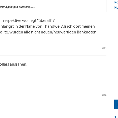
Po
 und gebügelt aussehen,......
K
, respektive wo liegt "überall" ?
 unlängst in der Nähe von Thandwe. Als ich dort meinen
ollte, wurden alle nicht neuen/neuwertigen Banknoten
#83
ollars aussahen.
#84
15