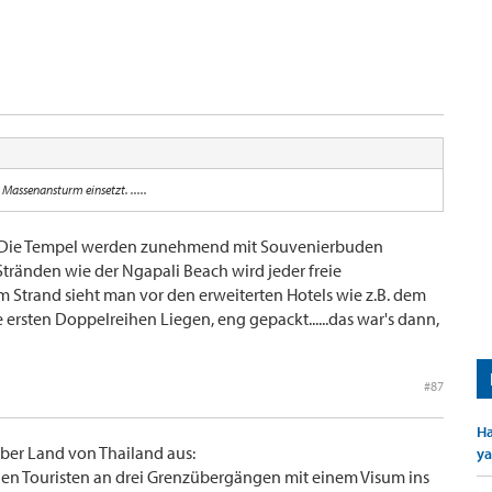
r Massenansturm einsetzt. .....
en. Die Tempel werden zunehmend mit Souvenierbuden
Stränden wie der Ngapali Beach wird jeder freie
Strand sieht man vor den erweiterten Hotels wie z.B. dem
ersten Doppelreihen Liegen, eng gepackt......das war's dann,
#87
Ha
ber Land von Thailand aus:
ya
n Touristen an drei Grenzübergängen mit einem Visum ins