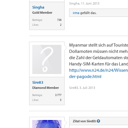
Singha
,
11. Juni 2013
Singha
Gold Member
irma
gefällt das.
Beiträge:
738
Likes:
2
Myanmar stellt sich auf Touriste
Dollarnoten müssen nicht mehr
die Zahl der Geldautomaten ste
Handy-SIM-Karten für das Land 
http://www.n24.de/n24/Wisse
der-pagode.html
Sire83
Diamond Member
Sire83
,
3. Juli 2013
Beiträge:
3.777
Likes:
5
Zitat von Sire83: