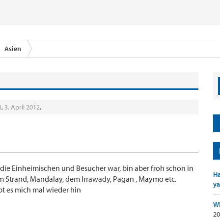
Asien
3
,
3. April 2012
.
die Einheimischen und Besucher war, bin aber froh schon in
Ha
 Strand, Mandalay, dem Irrawady, Pagan , Maymo etc.
ya
bt es mich mal wieder hin
Wh
20