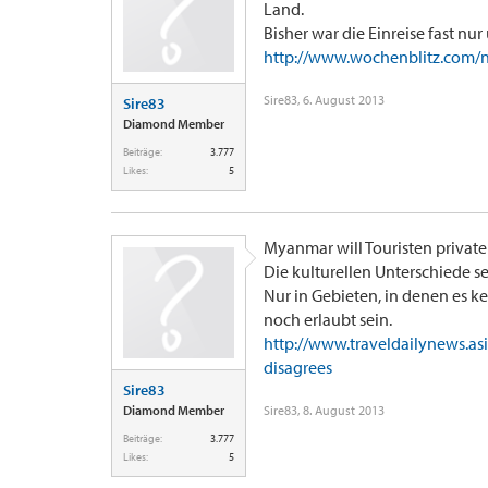
Land.
Bisher war die Einreise fast n
http://www.wochenblitz.com/n
Sire83
,
6. August 2013
Sire83
Diamond Member
Beiträge:
3.777
Likes:
5
Myanmar will Touristen private
Die kulturellen Unterschiede se
Nur in Gebieten, in denen es ke
noch erlaubt sein.
http://www.traveldailynews.as
disagrees
Sire83
Diamond Member
Sire83
,
8. August 2013
Beiträge:
3.777
Likes:
5