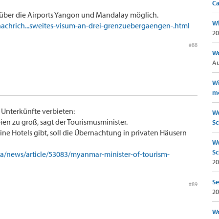
Ca
ur über die Airports Yangon und Mandalay möglich.
Wh
achrich...sweites-visum-an-drei-grenzuebergaengen-.html
20
#88
Wo
Au
Wi
mö
 Unterkünfte verbieten:
We
ien zu groß, sagt der Tourismusminister.
Sc
ine Hotels gibt, soll die Übernachtung in privaten Häusern
We
Sc
ia/news/article/53083/myanmar-minister-of-tourism-
20
Se
#89
20
Wo