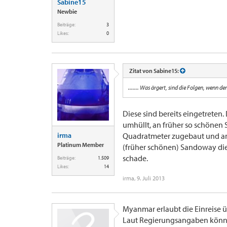
Sabine15
Newbie
Beiträge:
3
Likes:
0
Zitat von Sabine15:
....... Was ärgert, sind die Folgen, wenn de
Diese sind bereits eingetret
umhüllt, an früher so schönen 
irma
Quadratmeter zugebaut und am 
Platinum Member
(früher schönen) Sandoway die 
schade.
Beiträge:
1.509
Likes:
14
irma
,
9. Juli 2013
Myanmar erlaubt die Einreise ü
Laut Regierungsangaben könne