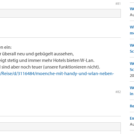
#81
Wo
Au
Wi
mö
We
n ein:
Sc
 überall neu und gebügelt aussehen,
igt stetig und immer mehr Hotels bieten W-Lan.
We
sind aber noch teuer (unsere funktionieren nicht).
Sc
n/Reise/d/3116484/moenche-mit-handy-und-wlan-neben-
20
Wo
#82
in
Re
Em
Au