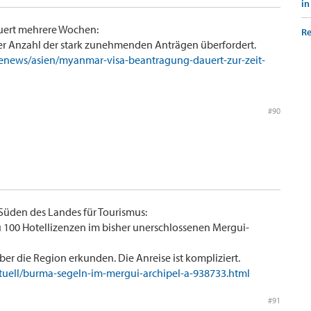
in
uert mehrere Wochen:
Re
t der Anzahl der stark zunehmenden Anträgen überfordert.
isenews/asien/myanmar-visa-beantragung-dauert-zur-zeit-
#90
Süden des Landes für Tourismus:
u 100 Hotellizenzen im bisher unerschlossenen Mergui-
r die Region erkunden. Die Anreise ist kompliziert.
ktuell/burma-segeln-im-mergui-archipel-a-938733.html
#91