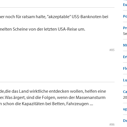
E
er noch für ratsam halte, "akzeptable" US$-Banknoten bei
Po
Pr
elten Scheine von der letzten USA-Reise um.
Se
NY
#85
Er
Fl
Lu
de,die das Land wirktliche entdecken wollen, helfen eine
Ca
der. Was ärgert, sind die Folgen, wenn der Massenansturm
20
n schon die Kapazitäten bei Betten, Fahrzeugen ....
up
De
#86