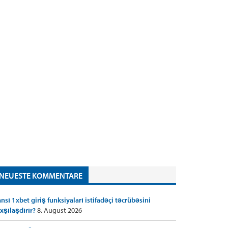
NEUESTE KOMMENTARE
nsı 1xbet giriş funksiyaları istifadəçi təcrübəsini
xşılaşdırır?
8. August 2026