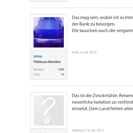
Das mag sein, wobei ich es imm
der Bank zu besorgen.
Die tauschen auch die vergamm
irma
,
4. Juli 2013
irma
Platinum Member
Beiträge:
1.509
Likes:
14
Das ist die Zwickmühle. Reisen
neuerliche Isolation zu verhin
einsetzt. Dem Land fehlen allei
Sabine15
,
9. Juli 2013