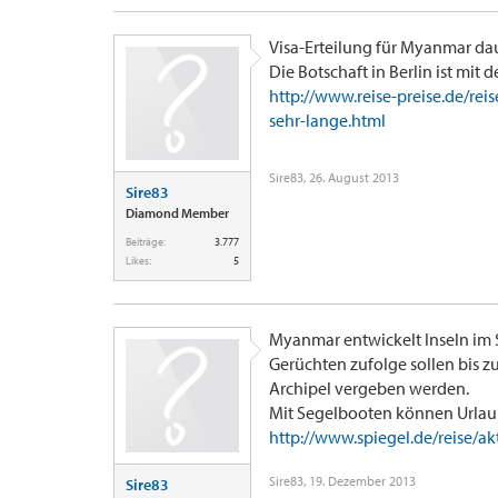
Visa-Erteilung für Myanmar da
Die Botschaft in Berlin ist mi
http://www.reise-preise.de/re
sehr-lange.html
Sire83
,
26. August 2013
Sire83
Diamond Member
Beiträge:
3.777
Likes:
5
Myanmar entwickelt Inseln im 
Gerüchten zufolge sollen bis z
Archipel vergeben werden.
Mit Segelbooten können Urlaube
http://www.spiegel.de/reise/a
Sire83
,
19. Dezember 2013
Sire83