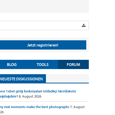
Jetzt registrieren!
BLOG
TOOLS
FORUM
NEUESTE DISKUSSIONEN
nsı 1xbet giriş funksiyaları istifadəçi təcrübəsini
xşılaşdırır?
8. August 2026
y real moments make the best photographs
7. August
26