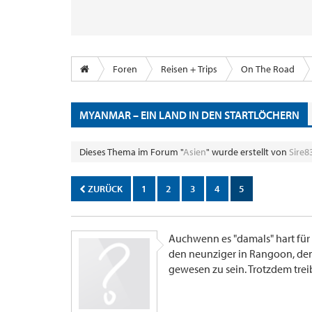
Foren
Reisen + Trips
On The Road
MYANMAR – EIN LAND IN DEN STARTLÖCHERN
Dieses Thema im Forum "
Asien
" wurde erstellt von
Sire8
ZURÜCK
1
2
3
4
5
Auchwenn es "damals" hart für 
den neunziger in Rangoon, dem
gewesen zu sein. Trotzdem trei