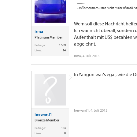
........
Dollarnoten müssen nicht mehr überall neu
Wem soll diese Nachricht helfen
Ich war nicht überall, sondern
irma
Aufenthalt mit US$ bezahlen w
Platinum Member
abgelehnt.
Beiträge:
1.509
Likes:
14
irma
,
4. Juli 2013
In Yangon war's egal, wie die D
herward1
,
4. Juli 2013
herward1
Bronze Member
Beiträge:
184
Likes:
0