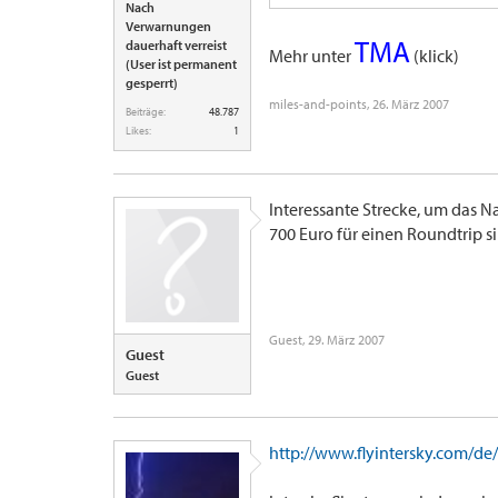
Nach
Verwarnungen
TMA
dauerhaft verreist
Mehr unter
(klick)
(User ist permanent
gesperrt)
miles-and-points
,
26. März 2007
Beiträge:
48.787
Likes:
1
Interessante Strecke, um das 
700 Euro für einen Roundtrip si
Guest
,
29. März 2007
Guest
Guest
http://www.flyintersky.com/d