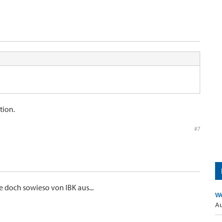
tion.
#7
te doch sowieso von IBK aus...
Wo
Au