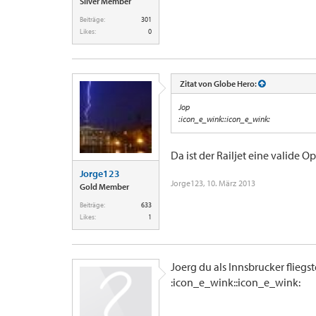
Silver Member
Beiträge:
301
Likes:
0
Zitat von Globe Hero:
Jop
:icon_e_wink::icon_e_wink:
Da ist der Railjet eine valide Op
Jorge123
Jorge123
,
10. März 2013
Gold Member
Beiträge:
633
Likes:
1
Joerg du als Innsbrucker fliegs
:icon_e_wink::icon_e_wink: