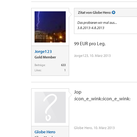
Zitat von Globe Hero:
Das probieren wir mal aus...
3.8.2013-4.8.2013
99 EUR pro Leg.
Jorge123
Jorge123
,
10. März 2013
Gold Member
Beiträge:
633
Likes:
1
Jop
:icon_e_wink::icon_e_wink:
Globe Hero
,
10. März 2013
Globe Hero