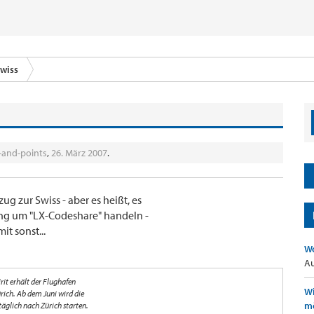
wiss
-and-points
,
26. März 2007
.
ug zur Swiss - aber es heißt, es
ung um "LX-Codeshare" handeln -
t sonst...
Wo
Au
rit erhält der Flughafen
Wi
rich. Ab dem Juni wird die
mö
 täglich nach Zürich starten.