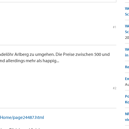
We
Sc
We
#1
Sc
20
Wo
Nadelöhr Arlberg zu umgehen. Die Preise zwischen 500 und
in
nd allerdings mehr als happig...
Re
Em
Au
#2
Po
K
NF
e/Home/page24487.html
vi