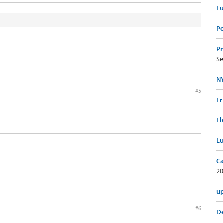
E
Po
Pr
Se
NY
#5
Er
Fl
Lu
Ca
20
up
#6
De