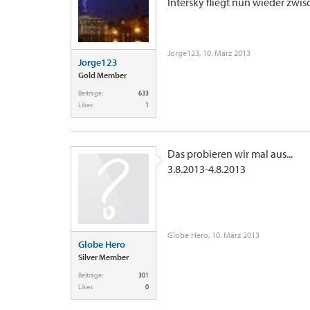
Intersky fliegt nun wieder zwi
Jorge123
,
10. März 2013
Jorge123
Gold Member
Beiträge:
633
Likes:
1
Das probieren wir mal aus...
3.8.2013-4.8.2013
Globe Hero
,
10. März 2013
Globe Hero
Silver Member
Beiträge:
301
Likes:
0