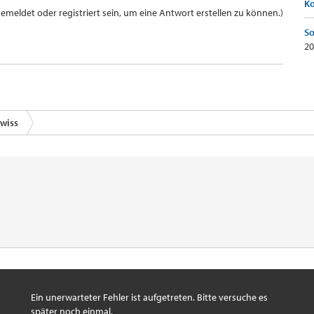
K
meldet oder registriert sein, um eine Antwort erstellen zu können.)
So
20
wiss
Ein unerwarteter Fehler ist aufgetreten. Bitte versuche es
später noch einmal.