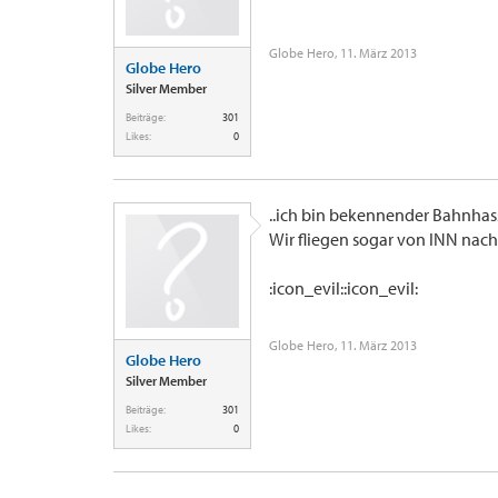
Globe Hero
,
11. März 2013
Globe Hero
Silver Member
Beiträge:
301
Likes:
0
..ich bin bekennender Bahnhasse
Wir fliegen sogar von INN nach
:icon_evil::icon_evil:
Globe Hero
,
11. März 2013
Globe Hero
Silver Member
Beiträge:
301
Likes:
0