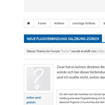
Foren
Airlines
sonstige Airlines
S
NEUE FLUGVERBINDUNG SALZBURG-ZÜRICH
Dieses Thema im Forum "
Swiss
" wurde erstellt von
miles
Zwar hat es keinen direkten Bez
würde sich bei dieser Verbind
und ich wußte nicht, wohin dami
Ein Jahr nach der Insolvenz von Styrian Spi
miles-and-
Salzburg eine neue Flugverbindung mit Zü
points
deutsche Fluglinie Cirrus Airlines drei Mal