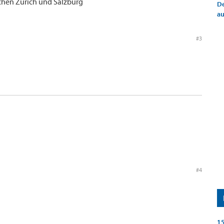
schen Zürich und Salzburg
De
a
#3
#4
15