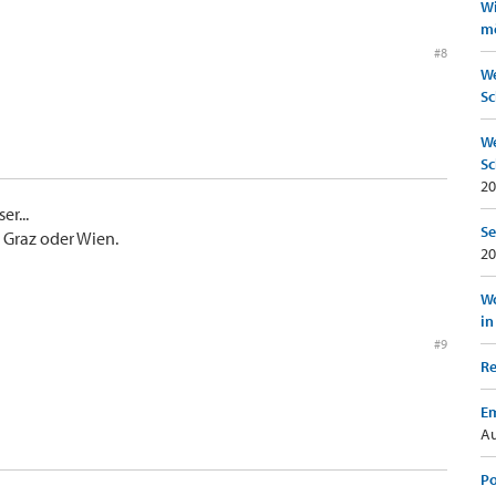
Wi
mö
#8
We
Sc
We
Sc
20
r...
Se
 Graz oder Wien.
20
Wo
in
#9
Re
Em
Au
Po