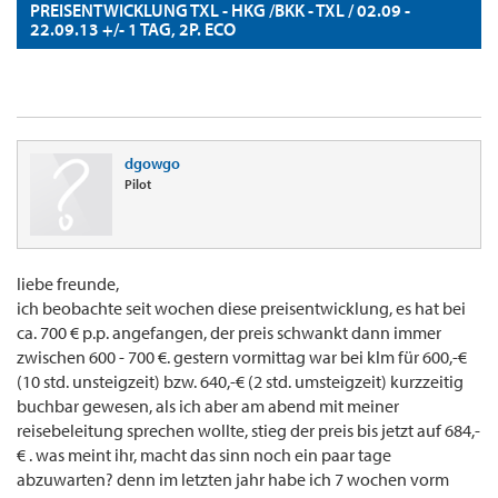
PREISENTWICKLUNG TXL - HKG /BKK - TXL / 02.09 -
22.09.13 +/- 1 TAG, 2P. ECO
dgowgo
Pilot
liebe freunde,
ich beobachte seit wochen diese preisentwicklung, es hat bei
ca. 700 € p.p. angefangen, der preis schwankt dann immer
zwischen 600 - 700 €. gestern vormittag war bei klm für 600,-€
(10 std. unsteigzeit) bzw. 640,-€ (2 std. umsteigzeit) kurzzeitig
buchbar gewesen, als ich aber am abend mit meiner
reisebeleitung sprechen wollte, stieg der preis bis jetzt auf 684,-
€ . was meint ihr, macht das sinn noch ein paar tage
abzuwarten? denn im letzten jahr habe ich 7 wochen vorm