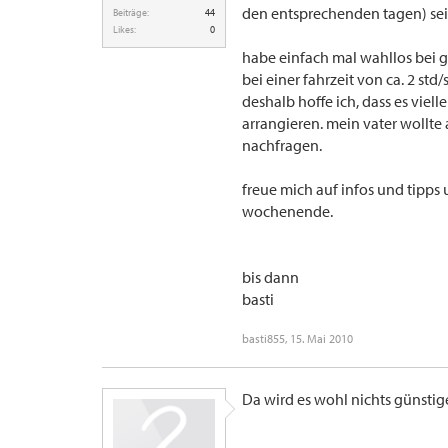
den entsprechenden tagen) sei
Beiträge:
44
Likes:
0
habe einfach mal wahllos bei g
bei einer fahrzeit von ca. 2 st
deshalb hoffe ich, dass es viell
arrangieren. mein vater wollt
nachfragen.
freue mich auf infos und tipp
wochenende.
bis dann
basti
basti855
,
15. Mai 2010
Da wird es wohl nichts günstige