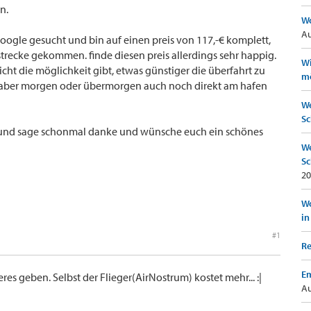
n.
Wo
Au
oogle gesucht und bin auf einen preis von 117,-€ komplett,
d/strecke gekommen. finde diesen preis allerdings sehr happig.
Wi
eicht die möglichkeit gibt, etwas günstiger die überfahrt zu
mö
e aber morgen oder übermorgen auch noch direkt am hafen
We
Sc
s und sage schonmal danke und wünsche euch ein schönes
We
Sc
20
Wo
in
#1
Re
Em
res geben. Selbst der Flieger(AirNostrum) kostet mehr... :|
Au