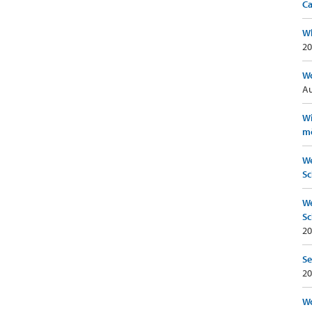
Ca
Wh
20
Wo
Au
Wi
mö
We
Sc
We
Sc
20
Se
20
Wo