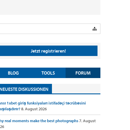
Jetzt registrieren!
BLOG
TOOLS
FORUM
NEUESTE DISKUSSIONEN
nsı 1xbet giriş funksiyaları istifadəçi təcrübəsini
xşılaşdırır?
8. August 2026
y real moments make the best photographs
7. August
26