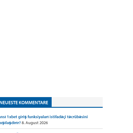
NEUESTE KOMMENTARE
nsı 1xbet giriş funksiyaları istifadəçi təcrübəsini
xşılaşdırır?
8. August 2026