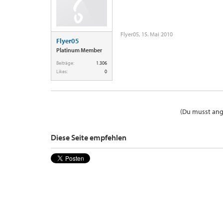
Flyer05
,
15. Mai 2010
Flyer05
Platinum Member
Beiträge:
1.306
Likes:
0
(Du musst ange
Diese Seite empfehlen