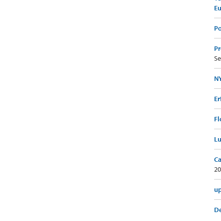
E
Po
Pr
Se
NY
Er
Fl
Lu
Ca
20
up
De