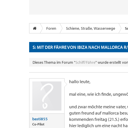
Foren
Schiene, Straße, Wasserwege
S
S: MIT DER FÄHRE VON IBIZA NACH MALLORCA R/T
Dieses Thema im Forum "
Schiff/Fähre
" wurde erstellt vo
hallo leute,
mal eine, wie ich finde, unge
und zwar möchte meine vater, w
guten freund auf mallorca besuc
basti855
kommenden freitag (21.5.) erfol
Co-Pilot
hier lediglich um eine nacht ha