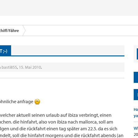
chiff/Fähre
 ;-)
n
basti855
,
15. Mai 2010
.
wöhnliche anfrage
Ha
elcher aktuell seinen urlaub auf ibiza verbringt, einen
ya
hen. die hinfahrt, also von ibiza nach mallorca, soll am
gen und die rückfahrt einen tag später am 22.5. da es sich
Wh
20
ndelt, soll die hinfahrt morgens und die rückfahrt abends (an