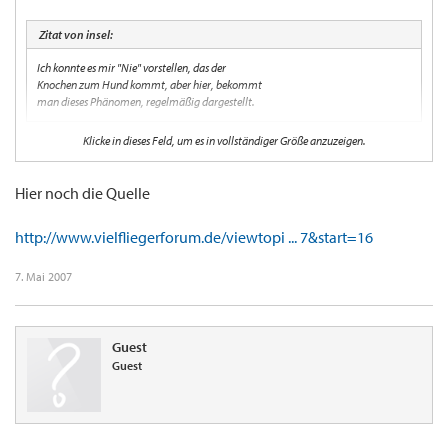
Zitat von insel:
Ich konnte es mir "Nie" vorstellen, das der
Knochen zum Hund kommt, aber hier, bekommt
man dieses Phänomen, regelmäßig dargestellt.
Klicke in dieses Feld, um es in vollständiger Größe anzuzeigen.
Laß mich nachdenken:
das bedeutet doch wohl, daß Du Dich als
"Köter"
(Hervorhebung, die Red.)
outest?
:shock:
Hier noch die Quelle
(* ich mag keine Hunde - bin halt
http://www.vielfliegerforum.de/viewtopi ... 7&start=16
Katzen-Mensch)
7. Mai 2007
Guest
Guest