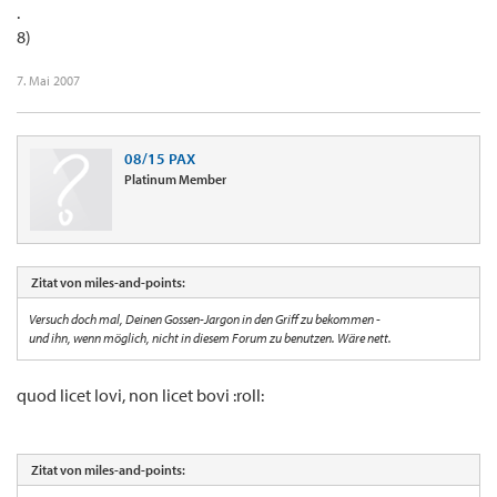
.
8)
7. Mai 2007
08/15 PAX
Platinum Member
Zitat von miles-and-points:
Versuch doch mal, Deinen Gossen-Jargon in den Griff zu bekommen -
und ihn, wenn möglich, nicht in diesem Forum zu benutzen. Wäre nett.
quod licet Iovi, non licet bovi :roll:
Zitat von miles-and-points: