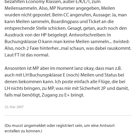
bezahlten Economy Klassen, außer E/K/L/T, zum
Meilensammeln. Also, MP Nummer angegeben, Meilen
wurden nicht gepostet. Beim CC angerufen, Aussage: Ja, man
kann Meilen sammeln, Boardingpass und Ticket an die
entsprechende Stelle schicken. Gesagt, getan, auch noch den
Ausdruck von der HP beigelegt. Antwortschreiben: In
Buchungsklasse O kann man keine Meilen sammeln... :twisted:
Also, noch 2 Faxe hinterher...mal schaun, was dabei rauskommt.
Laut FT ist das normal.
Ansosnten ist MP aber im moment ianz okay, dass man z.B.
auch mit LH Buchungsklasse E (noch) Meilen und Status bei
denen bekommen kann. Ich poste einfach alle Flüge, die bei
LH nichts bringen, zu MP, was mir mit Sicherheit 2P und damit,
falls mal benötigt, Zugang zu E+ bringt.
22. Mai 2007
(Du musst angemeldet oder registriert sein, um eine Antwort
erstellen zu können.)