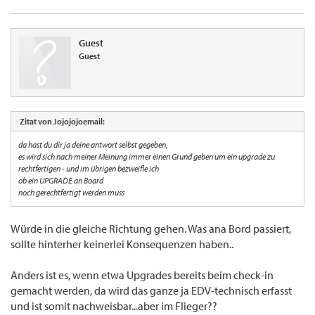
Guest
Guest
Zitat von Jojojojoemail:
da hast du dir ja deine antwort selbst gegeben,
es wird sich nach meiner Meinung immer einen Grund geben um ein upgrade zu
rechtfertigen - und im übrigen bezweifle ich
ob ein UPGRADE an Board
noch gerechtfertigt werden muss
Würde in die gleiche Richtung gehen. Was ana Bord passiert,
sollte hinterher keinerlei Konsequenzen haben..
Anders ist es, wenn etwa Upgrades bereits beim check-in
gemacht werden, da wird das ganze ja EDV-technisch erfasst
und ist somit nachweisbar...aber im Flieger??