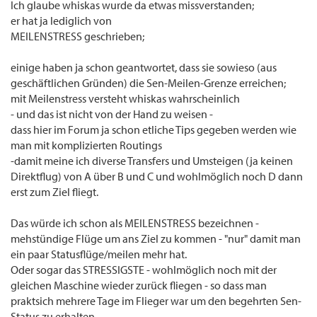
Ich glaube whiskas wurde da etwas missverstanden;
er hat ja lediglich von
MEILENSTRESS geschrieben;
einige haben ja schon geantwortet, dass sie sowieso (aus
geschäftlichen Gründen) die Sen-Meilen-Grenze erreichen;
mit Meilenstress versteht whiskas wahrscheinlich
- und das ist nicht von der Hand zu weisen -
dass hier im Forum ja schon etliche Tips gegeben werden wie
man mit komplizierten Routings
-damit meine ich diverse Transfers und Umsteigen (ja keinen
Direktflug) von A über B und C und wohlmöglich noch D dann
erst zum Ziel fliegt.
Das würde ich schon als MEILENSTRESS bezeichnen -
mehstündige Flüge um ans Ziel zu kommen - "nur" damit man
ein paar Statusflüge/meilen mehr hat.
Oder sogar das STRESSIGSTE - wohlmöglich noch mit der
gleichen Maschine wieder zurück fliegen - so dass man
praktsich mehrere Tage im Flieger war um den begehrten Sen-
Status zu erhalten.