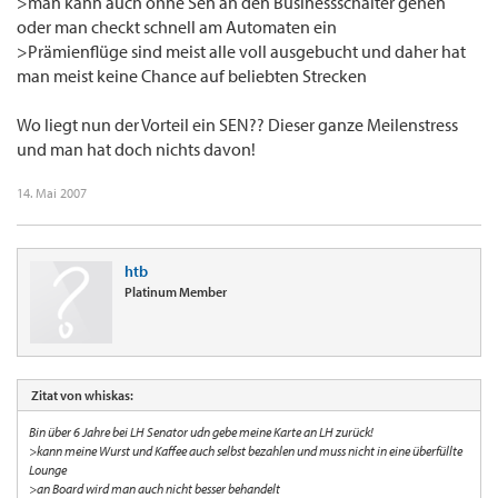
>man kann auch ohne Sen an den Businessschalter gehen
oder man checkt schnell am Automaten ein
>Prämienflüge sind meist alle voll ausgebucht und daher hat
man meist keine Chance auf beliebten Strecken
Wo liegt nun der Vorteil ein SEN?? Dieser ganze Meilenstress
und man hat doch nichts davon!
14. Mai 2007
htb
Platinum Member
Zitat von whiskas:
Bin über 6 Jahre bei LH Senator udn gebe meine Karte an LH zurück!
>kann meine Wurst und Kaffee auch selbst bezahlen und muss nicht in eine überfüllte
Lounge
>an Board wird man auch nicht besser behandelt