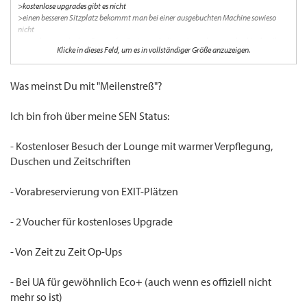
>kostenlose upgrades gibt es nicht
>einen besseren Sitzplatz bekommt man bei einer ausgebuchten Machine sowieso
nicht
>man kann auch ohne Sen an den Businessschalter gehen oder man checkt schnell am
Klicke in dieses Feld, um es in vollständiger Größe anzuzeigen.
Automaten ein
>Prämienflüge sind meist alle voll ausgebucht und daher hat man meist keine Chance
auf beliebten Strecken
Was meinst Du mit "Meilenstreß"?
Wo liegt nun der Vorteil ein SEN?? Dieser ganze Meilenstress und man hat doch nichts
davon!
Ich bin froh über meine SEN Status:
- Kostenloser Besuch der Lounge mit warmer Verpflegung,
Duschen und Zeitschriften
- Vorabreservierung von EXIT-Plätzen
- 2 Voucher für kostenloses Upgrade
- Von Zeit zu Zeit Op-Ups
- Bei UA für gewöhnlich Eco+ (auch wenn es offiziell nicht
mehr so ist)