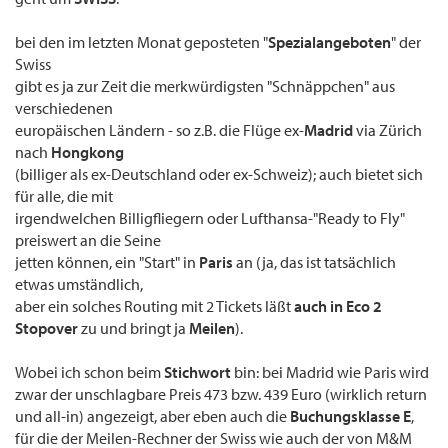
bei den im letzten Monat geposteten "
Spezialangeboten
" der
Swiss
gibt es ja zur Zeit die merkwürdigsten "Schnäppchen" aus
verschiedenen
europäischen Ländern - so z.B. die Flüge ex-
Madrid
via Zürich
nach
Hongkong
(billiger als ex-Deutschland oder ex-Schweiz); auch bietet sich
für alle, die mit
irgendwelchen Billigfliegern oder Lufthansa-"Ready to Fly"
preiswert an die Seine
jetten können, ein "Start" in
Paris
an (ja, das ist tatsächlich
etwas umständlich,
aber ein solches Routing mit 2 Tickets läßt
auch in Eco 2
Stopover
zu und bringt ja
Meilen
).
Wobei ich schon beim
Stichwort
bin: bei Madrid wie Paris wird
zwar der unschlagbare Preis 473 bzw. 439 Euro (wirklich return
und all-in) angezeigt, aber eben auch die
Buchungsklasse E
,
für die der Meilen-Rechner der Swiss wie auch der von M&M