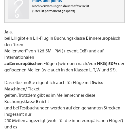
miles-and-points
Nach Verwarnungen dauerhaft verreist
(User ist permanent gesperrt)
Jaja,
bei
LH
gibt ein
LH
-Flug in Buchungsklasse
E
innereuropäisch
den "fixen
Meilenwert" von
125
SM+PM (+ event. ExB) und auf
internationalen
außereuropäischen
Flügen (wie eben nach/von
HKG
)
50%
der
geflogenen Meilen (wie auch in den Klassen L, T, W und S?).
Dasselbe müßte eigentlich auch für Flüge mit
Swiss
-
Maschinen/-Ticket
gelten. Trotzdem gibt es im Meilenrechner diese
Buchungsklasse
E
nicht
und bei Testbuchungen werden auf den genannten Strecken
insgesamt nur
250 Meilen angezeigt (wohl für die innereuropäischen Flüge?)
und es