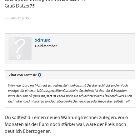
Gruß Datzer75
30. Januar 2015
xcirrusx
Gold Member
Zitat von TanteJu:
Wenn der Euro im Moment so niedrig steht bekommst Du eben schlicht und einfach
weniger für einen in US$ ausgestellten Gutschein. So einfach ist das. Vor 6 Monaten
wäre der Preis ok gewesen jetzt ist es nur noch ein schlechter Witz! Also beschwere Dich
nicht über die Antworten sondern überdenke Deinen Preis oder fliege eben selbst! :roll:
Du solltest dir einen neuen Währungsrechner zulegen. Vor 6
Monaten als der Euro noch stärker war, wäre der Preis noch
deutlich überzogener: