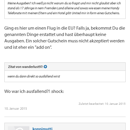
Meine Ausgaben? Ich weiß ja nicht warum du so fragst und mir nicht glaubst aber ich
stand als 17 Jährige in nem Fremden Land alleine und sowas wie essen meine Handy
Telefonate mit meinen Eltern und ein Hotel gibt United mir in form eines Gutscheins.
Ging es hier um einen Flug in die EU? Falls ja, bekommst Du die
genannten Dinge erstattet und hast überhaupt keine
Ausgaben. Ein solcher Gutschein muss nicht akzeptiert werden
und ist eher ein "add on".
Zitat von wanderlust97:
wenn du dann direkt so ausfallend wirst
Wo war ich ausfallend?! :shock:
Zuletzt bearbeitet:
10. Januar 2015
10. Januar 2015
konnimutti