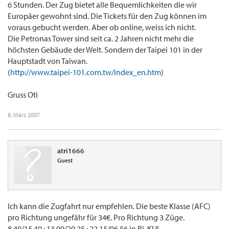
6 Stunden. Der Zug bietet alle Bequemlichkeiten die wir
Europäer gewohnt sind. Die Tickets für den Zug können im
voraus gebucht werden. Aber ob online, weiss ich nicht.
Die Petronas Tower sind seit ca. 2 Jahren nicht mehr die
höchsten Gebäude der Welt. Sondern der Taipei 101 in der
Hauptstadt von Taiwan.
(
http://www.taipei-101.com.tw/index_en.htm
)
Gruss Oti
8. März 2007
atri1666
Guest
Ich kann die Zugfahrt nur empfehlen. Die beste Klasse (AFC)
pro Richtung ungefähr für 34€. Pro Richtung 3 Züge.
8.40/15.40 ; 13.00/20.25 ; 22.15/06.56 in Ri. KUL