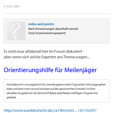
6. März 2007
miles-and-points
Nach Verwarnungen dauerhaft verreist
(User ist permanent gesperrt)
Es wird zwar allüberall hier im Forum diskutiert -
aber wenn sich solche Experten ans Thema wagen...
Orientierungshilfe für Meilenjäger
Was bekommt man eigentlich für wieviele gesammelte Flugmeilen? Wie lange gelten
diese und kann man sie auch einlösen auf den gewünschten Strecken? In Ihrer
aktuellen Ausgabe hat die Zeitschrift
Reise und Preise
Vielflieger-Programme
getestet.
http://www.sueddeutsche.de/,ra19m3/reis ... 13/116297/