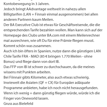
Kontobewegung in 3 Jahren.
Jedoch bringt AAdvantage weltweit in nahezu allen
Billigtarifen (LAN + Finnair einmal ausgenommen) bei allen
anderen Partnern kaum Meilen.
Der BA Executive Club ist etwas für Geschäftsreisende, die die
entsprechenden Tarife bezahlen wollen. Man kann sich auf der
Homepage des Clubs unter BA.com mit einem Meilenrechner
mal ausrechnen, wie oft Du für eine Prämie fliegen musst.
Kommt schön was zusammen.
Auch ich bin öfters in Spanien, nutze dann die günstigen LAN
Chile Tarife FRA - MAD (85 € bringen 1.770 Meilen - ohne
Bonus) und fliege dann von dort IB.
Das FFP von IB ist schwer zu durchschauen, da die meines
wissens mit Punkten arbeiten.
Bei Fiinnair gibts Kilometer, also auch etwas schwierig.
Inwieweit die Asiaten (QF + CX) für Europäer adäquate
Programme anbieten, habe ich noch nicht herausgefunden.
Wenn ich wenig + dann günstig fliegen würde, würde ich die
Finger von Oneworld lassen.
Gruss aus Bielefeld