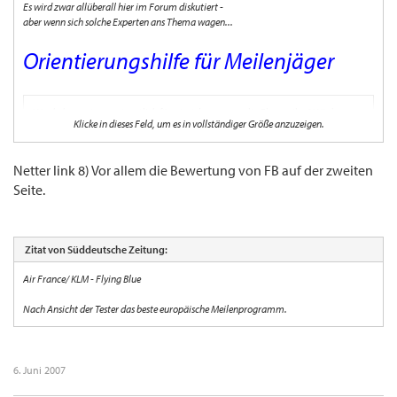
Es wird zwar allüberall hier im Forum diskutiert -
aber wenn sich solche Experten ans Thema wagen...
Orientierungshilfe für Meilenjäger
Was bekommt man eigentlich für wieviele gesammelte Flugmeilen? Wie lange
Klicke in dieses Feld, um es in vollständiger Größe anzuzeigen.
gelten diese und kann man sie auch einlösen auf den gewünschten Strecken? In
Ihrer aktuellen Ausgabe hat die Zeitschrift
Reise und Preise
Vielflieger-
Programme getestet.
Netter link 8) Vor allem die Bewertung von FB auf der zweiten
Seite.
http://www.sueddeutsche.de/,ra19m3/reis ... 13/116297/
Zitat von Süddeutsche Zeitung:
Air France/ KLM - Flying Blue
Nach Ansicht der Tester das beste europäische Meilenprogramm.
6. Juni 2007