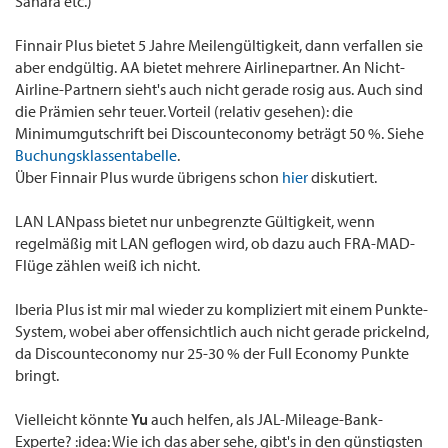
Sahara etc.)
Finnair Plus bietet 5 Jahre Meilengültigkeit, dann verfallen sie
aber endgültig. AA bietet mehrere Airlinepartner. An Nicht-
Airline-Partnern sieht's auch nicht gerade rosig aus. Auch sind
die Prämien sehr teuer. Vorteil (relativ gesehen): die
Minimumgutschrift bei Discounteconomy beträgt 50 %. Siehe
Buchungsklassentabelle
.
Über Finnair Plus wurde übrigens schon
hier
diskutiert.
LAN LANpass bietet nur unbegrenzte Gültigkeit, wenn
regelmäßig mit LAN geflogen wird, ob dazu auch FRA-MAD-
Flüge zählen weiß ich nicht.
Iberia Plus ist mir mal wieder zu kompliziert mit einem Punkte-
System, wobei aber offensichtlich auch nicht gerade prickelnd,
da Discounteconomy nur 25-30 % der Full Economy Punkte
bringt.
Vielleicht könnte
Yu
auch helfen, als JAL-Mileage-Bank-
Experte? :idea: Wie ich das aber sehe, gibt's in den günstigsten