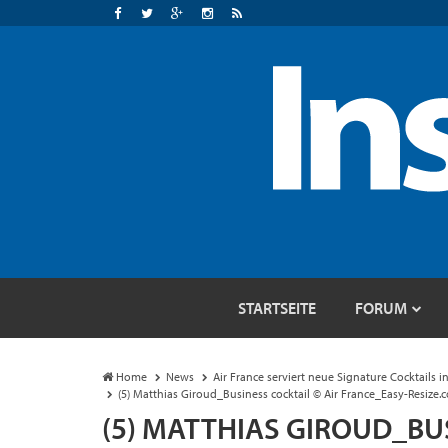
STARTSEITE
FORUM
Home
News
Air France serviert neue Signature Cocktails i
(5) Matthias Giroud_Business cocktail © Air France_Easy-Resize.
(5) MATTHIAS GIROUD_BUS