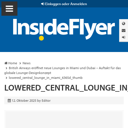
Einloggen oder Anmelden
Home
News
British Airways eröffnet neue Lounges in Miami und Dubai – Auftakt für das
globale Lounge-Designkonzept
lowered_central_lounge_in_miami_6365d_thumb
LOWERED_CENTRAL_LOUNGE_IN
12. Oktober 2025
by
Editor