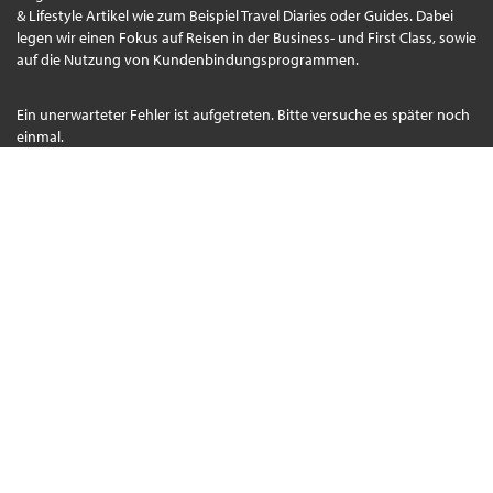
& Lifestyle Artikel wie zum Beispiel Travel Diaries oder Guides. Dabei
legen wir einen Fokus auf Reisen in der Business- und First Class, sowie
auf die Nutzung von Kundenbindungsprogrammen.
Ein unerwarteter Fehler ist aufgetreten. Bitte versuche es später noch
einmal.