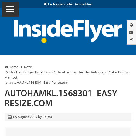
Einloggen oder Anmelden
Home
News
Das Hamburger Hotel Louis C. Jacob ist neu Teil der Autograph Collection von
Marriott
autoHAMKL.1568301_Easy-Resize.com
AUTOHAMKL.1568301_EASY-
RESIZE.COM
12. August 2025
by
Editor