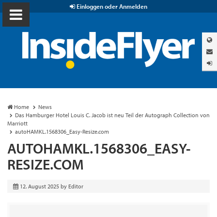
Einloggen oder Anmelden
Home
News
Das Hamburger Hotel Louis C. Jacob ist neu Teil der Autograph Collection von
Marriott
autoHAMKL.1568306_Easy-Resize.com
AUTOHAMKL.1568306_EASY-
RESIZE.COM
12. August 2025
by
Editor