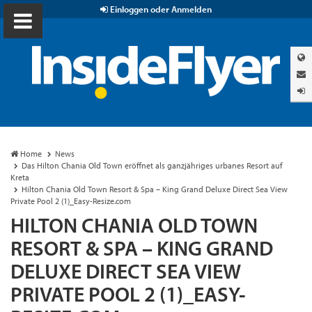
Einloggen oder Anmelden
Home
News
Das Hilton Chania Old Town eröffnet als ganzjähriges urbanes Resort auf
Kreta
Hilton Chania Old Town Resort & Spa – King Grand Deluxe Direct Sea View
Private Pool 2 (1)_Easy-Resize.com
HILTON CHANIA OLD TOWN
RESORT & SPA – KING GRAND
DELUXE DIRECT SEA VIEW
PRIVATE POOL 2 (1)_EASY-