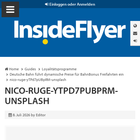
Einloggen oder Anmelden
Home
Guides
Loyalitätsprogramme
Deutsche Bahn führt dynamische Preise für BahnBonus Freifahrten ein
nico-ruge-yTPd7pUBpRM-unsplash
NICO-RUGE-YTPD7PUBPRM-
UNSPLASH
8. Juli 2026
by
Editor