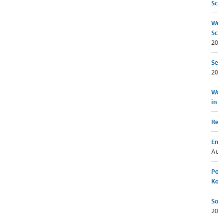
Sc
We
Sc
20
Se
20
Wo
in
Re
Em
Au
Po
K
So
20