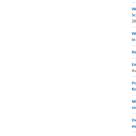
We
Sc
20
Wo
in
Re
Em
Au
Po
K
NF
vi
De
a