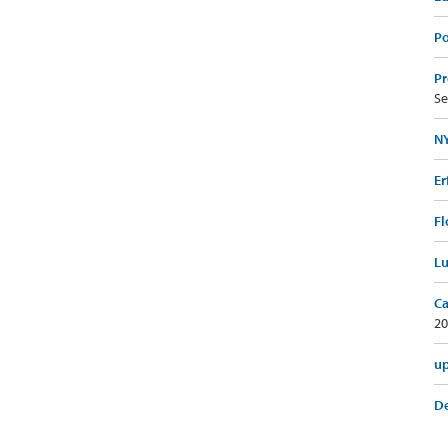
Po
Pr
Se
NY
Er
Fl
Lu
Ca
20
up
De