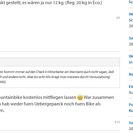
Sc
 gestellt, es wären ja nur 12 kg. (Reg. 20 kg in Eco.)
We
#9
Sc
20
Se
20
Wo
in
en! Kommt immer auf den Check In Mitarbeiter an! Man kann auch nicht sagen, daß
Re
t und andere nicht. Aber bis acht Kilo kriegt man meistens durch! Voraussetzung:
Em
Au
untainbike kostenlos mitfliegen lassen
War zusammen
h hab weder fuers Uebergepaeck noch fuers Bike als
Po
en.
K
#10
So
20