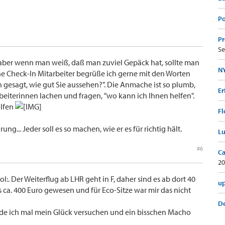
Po
Pr
Se
t, aber wenn man weiß, daß man zuviel Gepäck hat, sollte man
NY
e Check-In Mitarbeiter begrüße ich gerne mit den Worten
n gesagt, wie gut Sie aussehen?". Die Anmache ist so plumb,
Er
beiterinnen lachen und fragen, "wo kann ich Ihnen helfen".
olfen
Fl
ng... Jeder soll es so machen, wie er es für richtig hält.
Lu
#6
Ca
20
lol:. Der Weiterflug ab LHR geht in F, daher sind es ab dort 40
up
s ca. 400 Euro gewesen und für Eco-Sitze war mir das nicht
De
rde ich mal mein Glück versuchen und ein bisschen Macho