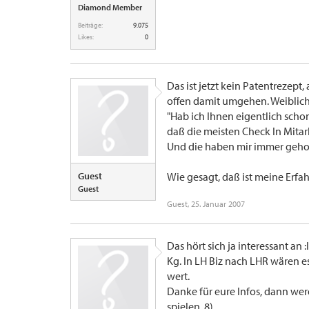
Diamond Member
Beiträge:
9.075
Likes:
0
Das ist jetzt kein Patentrezep
offen damit umgehen. Weiblich
"Hab ich Ihnen eigentlich scho
daß die meisten Check In Mitar
Und die haben mir immer geh
Guest
Wie gesagt, daß ist meine Erfahru
Guest
Guest
,
25. Januar 2007
Das hört sich ja interessant an :
Kg. In LH Biz nach LHR wären e
wert.
Danke für eure Infos, dann we
spielen. 8)