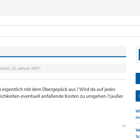
Guest
,
25. Januar 2007
.
n eigentlich mit dem Übergepäck aus ? Wird da auf jedes
ichkeiten eventuell anfallende Kosten zu umgehen ?(außer
Wi
mö
#1
We
Sc