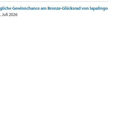
gliche Gewinnchance am Bronze-Glücksrad von lapalingo
. Juli 2026