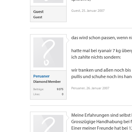
Guest
,
25. Januar 2007
Guest
Guest
das wird schon passen, wenn ni
hatte mal bei ryanair 7 kg üb
ich zahlte nichts sondern:
wir tranken und aßen noch bis k
Peruaner
pullis und schuhe noch ins h
Diamond Member
Peruaner
,
26. Januar 2007
Beiträge:
9.075
Likes:
0
Meine Erfahrungen sind selbst 
Grosszügige Handhabung bei fr
Einer meiner Freunde hat bei 12