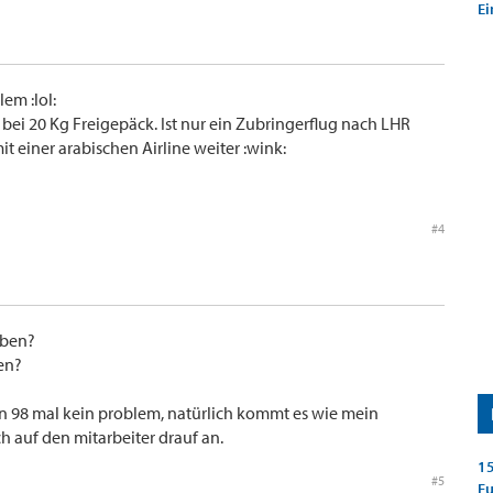
Ei
lem :lol:
 bei 20 Kg Freigepäck. Ist nur ein Zubringerflug nach LHR
t einer arabischen Airline weiter :wink:
#4
aben?
en?
len 98 mal kein problem, natürlich kommt es wie mein
 auf den mitarbeiter drauf an.
15
#5
E