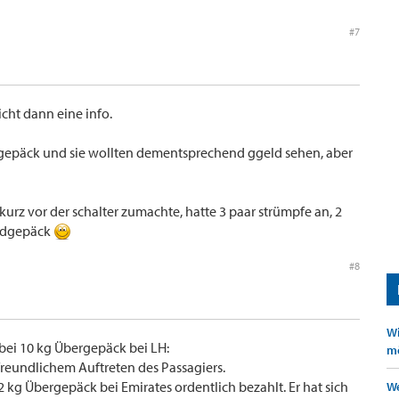
#7
cht dann eine info.
ergepäck und sie wollten dementsprechend ggeld sehen, aber
urz vor der schalter zumachte, hatte 3 paar strümpfe an, 2
andgepäck
#8
Wi
bei 10 kg Übergepäck bei LH:
mö
eundlichem Auftreten des Passagiers.
 kg Übergepäck bei Emirates ordentlich bezahlt. Er hat sich
We