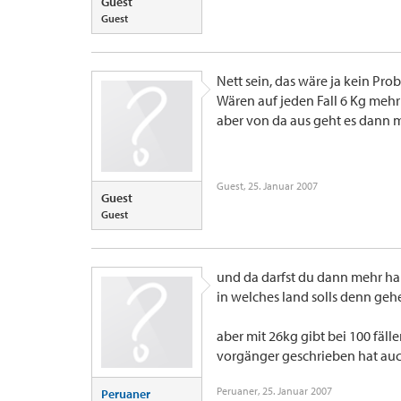
Guest
Guest
Nett sein, das wäre ja kein Prob
Wären auf jeden Fall 6 Kg mehr
aber von da aus geht es dann mi
Guest
,
25. Januar 2007
Guest
Guest
und da darfst du dann mehr h
in welches land solls denn geh
aber mit 26kg gibt bei 100 fäl
vorgänger geschrieben hat auch
Peruaner
,
25. Januar 2007
Peruaner