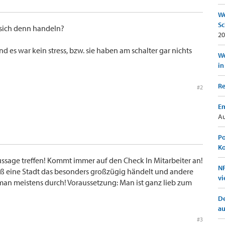
We
Sc
 sich denn handeln?
20
nd es war kein stress, bzw. sie haben am schalter gar nichts
Wo
in
Re
#2
Em
Au
Po
K
sage treffen! Kommt immer auf den Check In Mitarbeiter an!
NF
ß eine Stadt das besonders großzügig händelt und andere
vi
t man meistens durch! Voraussetzung: Man ist ganz lieb zum
De
a
#3