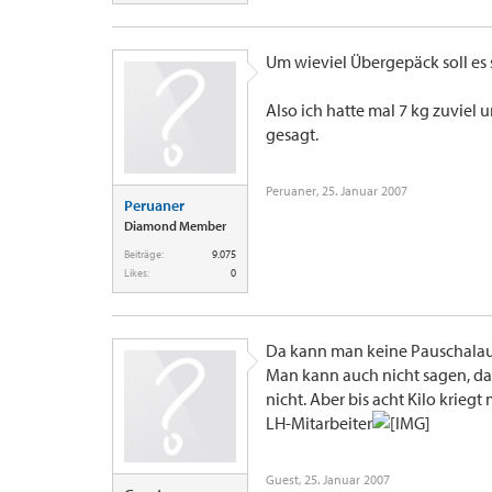
Um wieviel Übergepäck soll es
Also ich hatte mal 7 kg zuviel u
gesagt.
Peruaner
,
25. Januar 2007
Peruaner
Diamond Member
Beiträge:
9.075
Likes:
0
Da kann man keine Pauschalaus
Man kann auch nicht sagen, da
nicht. Aber bis acht Kilo krieg
LH-Mitarbeiter
Guest
,
25. Januar 2007