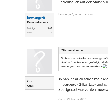
unfreundlich auf den Standpunkt
berwangerfj
,
29. Januar 2007
berwangerfj
Diamond Member
Beiträge:
2.986
Likes:
1
Zitat von dreschen:
Da kann man keine Pauschalaussage treff
eine Stadt das besonders großzügig händel
Man ist ganz lieb zum LH-Mitarbeiter
so hab ich auch schon mein Mo
Guest
mit Gepaeck 24kg (Eco) und ic
Guest
Sportgeraet was zahlen muess
Guest
,
29. Januar 2007