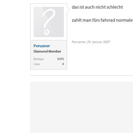
das ist auch nicht schlecht
zahlt man fürs fahrrad normal
Peruaner
,
29. Januar 2007
Peruaner
Diamond Member
Beiträge:
9.075
Likes:
0