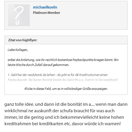
michaelkoeln
Platinum Member
Zitat von highflyer:
Liebe Kollegen,
anbei die Anleitung, wie ihr reichlich kostenlose Paybackpunkte kriegen könnt. Bin
letzte Woche durch Zufall darauf gekommen.
1. Geld bei der readybank.de leihen - da gibt es für 4€ Kreditvolumen einen
Paybackpunkt. Bei bester Bonität kostet das Geld 4% p.a. Damit ist die readybank
einer der wenigen, die noch so günstig Geld anbieten.
Klicke in dieses Feld, um es in vollständiger Größe anzuzeigen.
2. Tagesgeldkonto zu 4% aufmachen
ganz tolle idee. und dann ist die bonität im a.... wenn man dann
3. Geld auf das Tagesgeldkonto schieben. Fertig.
wirklichmal ne auskunft der schufa braucht für was auch
Der Haken ist, dass die beste Bonität dafür nötig ist, aber es geht. Ich habe letzte
immer, ist die gering und ich bekommevielleicht keine hohen
Woche einen 24-Monatskredit aufgenommen (für andere Zwecke) und als ich den
kreditrahmen bei kreditkarten etc. davor würde ich warnen!
Zinssatz gesehen habe, habe ich ein paar Euro mehr verlangt, die ich dann direkt auf
das Tagesgeldkonto der AKBank (4% p.a. bis 20.000€ Einlagensicherung) geschoben