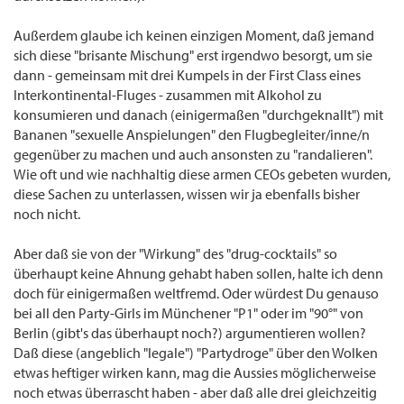
Außerdem glaube ich keinen einzigen Moment, daß jemand
sich diese "brisante Mischung" erst irgendwo besorgt, um sie
dann - gemeinsam mit drei Kumpels in der First Class eines
Interkontinental-Fluges - zusammen mit Alkohol zu
konsumieren und danach (einigermaßen "durchgeknallt") mit
Bananen "sexuelle Anspielungen" den Flugbegleiter/inne/n
gegenüber zu machen und auch ansonsten zu "randalieren".
Wie oft und wie nachhaltig diese armen CEOs gebeten wurden,
diese Sachen zu unterlassen, wissen wir ja ebenfalls bisher
noch nicht.
Aber daß sie von der "Wirkung" des "drug-cocktails" so
überhaupt keine Ahnung gehabt haben sollen, halte ich denn
doch für einigermaßen weltfremd. Oder würdest Du genauso
bei all den Party-Girls im Münchener "P1" oder im "90°" von
Berlin (gibt's das überhaupt noch?) argumentieren wollen?
Daß diese (angeblich "legale") "Partydroge" über den Wolken
etwas heftiger wirken kann, mag die Aussies möglicherweise
noch etwas überrascht haben - aber daß alle drei gleichzeitig