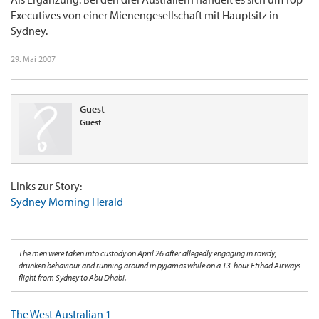
Executives von einer Mienengesellschaft mit Hauptsitz in
Sydney.
29. Mai 2007
Guest
Guest
Links zur Story:
Sydney Morning Herald
The men were taken into custody on April 26 after allegedly engaging in rowdy,
drunken behaviour and running around in pyjamas while on a 13-hour Etihad Airways
flight from Sydney to Abu Dhabi.
The West Australian 1