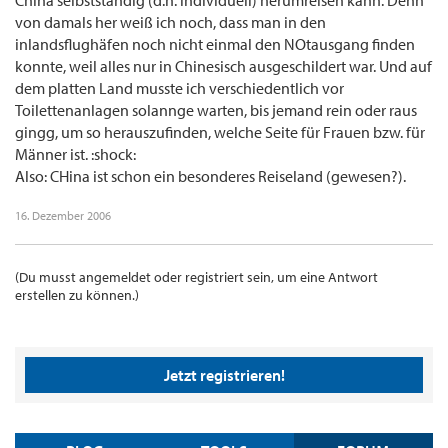
China selbstständig (d.h. individuell) herumreisen kann. Denn
von damals her weiß ich noch, dass man in den
inlandsflughäfen noch nicht einmal den NOtausgang finden
konnte, weil alles nur in Chinesisch ausgeschildert war. Und auf
dem platten Land musste ich verschiedentlich vor
Toilettenanlagen solannge warten, bis jemand rein oder raus
gingg, um so herauszufinden, welche Seite für Frauen bzw. für
Männer ist. :shock:
Also: CHina ist schon ein besonderes Reiseland (gewesen?).
16. Dezember 2006
(Du musst angemeldet oder registriert sein, um eine Antwort
erstellen zu können.)
Jetzt registrieren!