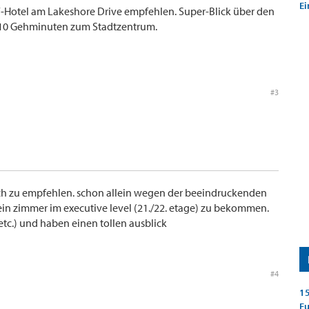
Ei
W-Hotel am Lakeshore Drive empfehlen. Super-Blick über den
10 Gehminuten zum Stadtzentrum.
#3
uch zu empfehlen. schon allein wegen der beeindruckenden
in zimmer im executive level (21./22. etage) zu bekommen.
etc.) und haben einen tollen ausblick
#4
15
E