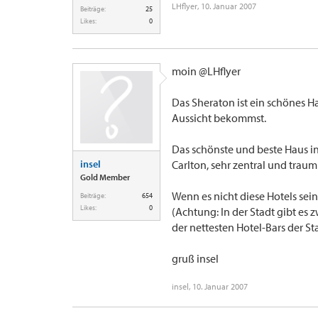
LHflyer
,
10. Januar 2007
Beiträge:
25
Likes:
0
moin @LHflyer
Das Sheraton ist ein schönes 
Aussicht bekommst.
Das schönste und beste Haus in 
insel
Carlton, sehr zentral und trau
Gold Member
Wenn es nicht diese Hotels sei
Beiträge:
654
Likes:
0
(Achtung: In der Stadt gibt es
der nettesten Hotel-Bars der St
gruß insel
insel
,
10. Januar 2007