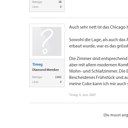
Beiträge:
38
Likes:
0
Auch sehr nett ist das Chicago 
Sowohl die Lage, als auch das A
erbaut wurde, war es das grösst
Die Zimmer sind entsprechend e
Tirreg
aber mit allem modernen Komfo
Diamond Member
Wohn- und Schlafzimmer. Die Ex
Bescheidenes Frühstück und auc
Beiträge:
2.602
Likes:
0
meine Coke kann ich mir auch s
Tirreg
,
5. Juni 2007
(Du musst ange