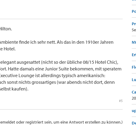
Po
Pr
Hilton.
Se
mbiente finde ich sehr nett. Als das in den 1910er Jahren
NY
e Hotel.
Er
legant ausgesattet (nicht so der übliche 08/15 Hotel Chic),
Fl
rt. Hatte damals eine Junior Suite bekommen, mit speratem
ecutive Lounge ist allerdings typisch amerikanisch:
Lu
h sonst nichts grossartiges (war abends nicht dort, denn
elbst kaufen).
Ca
20
#5
up
meldet oder registriert sein, um eine Antwort erstellen zu können.)
De