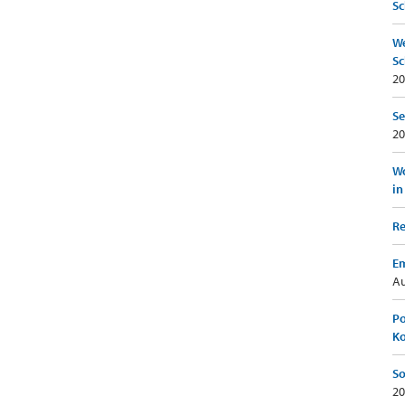
Sc
We
Sc
20
Se
20
Wo
in
Re
Em
Au
Po
K
So
20