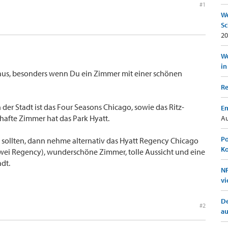
#1
We
Sc
20
Wo
in
Haus, besonders wenn Du ein Zimmer mit einer schönen
Re
der Stadt ist das Four Seasons Chicago, sowie das Ritz-
Em
mhafte Zimmer hat das Park Hyatt.
Au
Po
n sollten, dann nehme alternativ das Hyatt Regency Chicago
K
 zwei Regency), wunderschöne Zimmer, tolle Aussicht und eine
adt.
NF
vi
De
#2
a