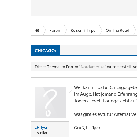
Foren
Reisen + Trips
On The Road
CHICAGO:
Dieses Thema im Forum "
Nordamerika
" wurde erstellt 
Wer kann Tips für Chicago ge
im Auge. Hat jemand Erfahrunge
Towers Level (Lounge sieht au
Was gibt es evtl. für Alternativ
LHflyer
Gruß, LHflyer
Co-Pilot