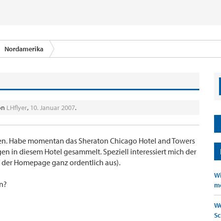
Nordamerika
von
LHflyer
,
10. Januar 2007
.
ben. Habe momentan das Sheraton Chicago Hotel and Towers
n in diesem Hotel gesammelt. Speziell interessiert mich der
f der Homepage ganz ordentlich aus).
Wi
en?
mö
We
Sc