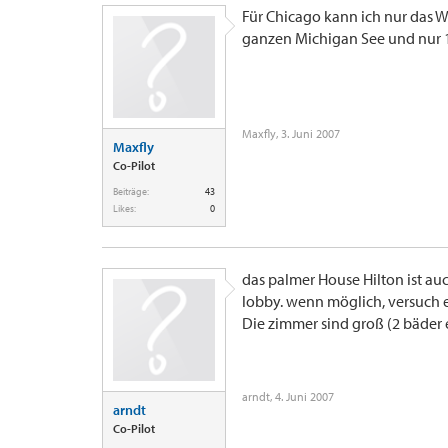
Für Chicago kann ich nur das 
ganzen Michigan See und nur 
Maxfly
,
3. Juni 2007
Maxfly
Co-Pilot
Beiträge:
43
Likes:
0
das palmer House Hilton ist a
lobby. wenn möglich, versuch e
Die zimmer sind groß (2 bäder 
arndt
,
4. Juni 2007
arndt
Co-Pilot