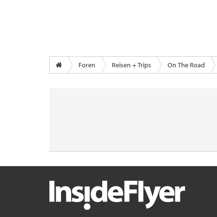
Foren
Reisen + Trips
On The Road