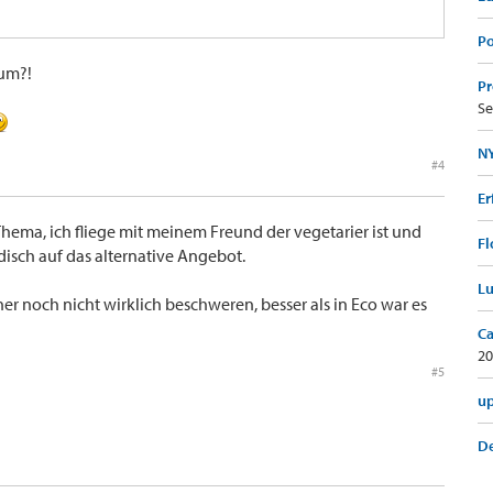
Po
rum?!
Pr
Se
NY
#4
Er
 Thema, ich fliege mit meinem Freund der vegetarier ist und
Fl
isch auf das alternative Angebot.
Lu
er noch nicht wirklich beschweren, besser als in Eco war es
Ca
20
#5
up
De