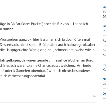
We
Sc
20
ge in Biz "auf dem Puckel", aber die Biz von LH habe ich
Wo
n dürfen.
in
Vorspeisen ganz ok, hier lässt man sich ja doch öfters mal
Re
Desserts, ok, nich t so der Brüller aber auch halbwegs ok, aber
ie Hauptgerichte. Wenig originell, schmeckt teilweise wie in
Em
Au
a-Iah geflogen, da waren gerade chinesishce Wochen an Bord,
Po
) chinesisch waren...keine Chance, auszuweichen... Am Ende
K
it 2 oder 3 Garnelen obendrauf, wirklich nichts besonderes.
utlich Verbesserungspotential.
NF
vi
De
#2
a