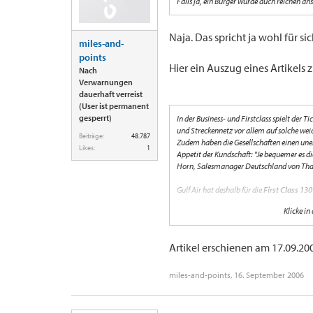
Falls ja, ein Burger würde auch reichen a
Naja. Das spricht ja wohl für sich
miles-and-
points
Hier ein Auszug eines Artikels 
Nach
Verwarnungen
dauerhaft verreist
(User ist permanent
gesperrt)
In der Business- und Firstclass spielt der 
und Streckennetz vor allem auf solche wei
Beiträge:
48.787
Zudem haben die Gesellschaften einen unerw
Likes:
1
Appetit der Kundschaft: "Je bequemer es di
Horn, Salesmanager Deutschland von Tha
Gulf Air hat deshalb für die
First Class 13
keinen Gasherd oder Grill aufstellen, aber
Klicke in
vorbereiteten Speisen aufwärmt. "Er kann 
hat das nicht gelernt." Und den Pfannkuche
Huhn haben wir noch nicht dabei."
Artikel erschienen am 17.09.20
Offenbar hat sich die Investition gelohnt, 
das Unternehmen Skytrax den
ersten Pla
miles-and-points
,
16. September 2006
zweiten Platz nach Continental und vor Au
Noch wichtiger für die Gesellschaft ist al