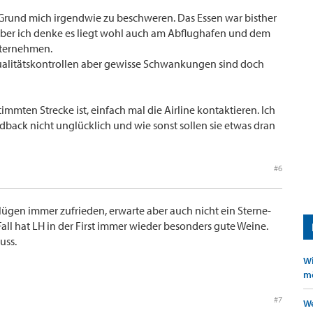
 Grund mich irgendwie zu beschweren. Das Essen war bisther
ber ich denke es liegt wohl auch am Abflughafen und dem
nternehmen.
ualitätskontrollen aber gewisse Schwankungen sind doch
immten Strecke ist, einfach mal die Airline kontaktieren. Ich
edback nicht unglücklich und wie sonst sollen sie etwas dran
#6
lügen immer zufrieden, erwarte aber auch nicht ein Sterne-
all hat LH in der First immer wieder besonders gute Weine.
uss.
Wi
mö
#7
We