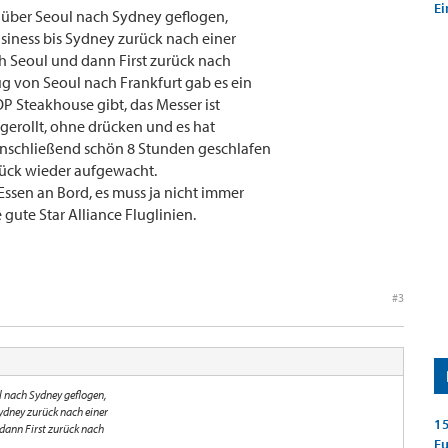
Ei
a über Seoul nach Sydney geflogen,
siness bis Sydney zurück nach einer
 Seoul und dann First zurück nach
ug von Seoul nach Frankfurt gab es ein
OP Steakhouse gibt, das Messer ist
 gerollt, ohne drücken und es hat
nschließend schön 8 Stunden geschlafen
tück wieder aufgewacht.
 Essen an Bord, es muss ja nicht immer
 gute Star Alliance Fluglinien.
#3
l nach Sydney geflogen,
Sydney zurück nach einer
15
dann First zurück nach
E