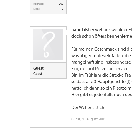
Beiträge:
205
Likes:
0
habe bisher weitaus weniger Flü
doch schon öfters kennenlerne
Für meinen Geschmack sind die 
was abgedrehtes einfallen, die 
mangelhaft sind insbesondere d
Guest
Eco, nur auf Porzellan serviert.
Guest
Bin im Frühjahr die Strecke Fr
so dass alle 3 Hauptgerichte (!
hatte ich dann so ein Risotto m
Hier gibt es jedenfalls noch de
Der Wellensittich
Guest
,
30. August 2006