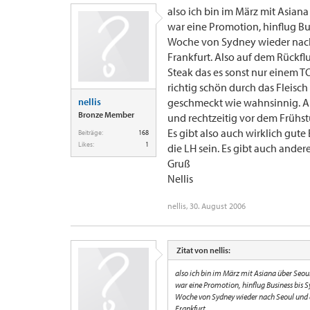
also ich bin im März mit Asian
war eine Promotion, hinflug Bu
Woche von Sydney wieder nach
Frankfurt. Also auf dem Rückfl
Steak das es sonst nur einem T
richtig schön durch das Fleisch
nellis
geschmeckt wie wahnsinnig. A
Bronze Member
und rechtzeitig vor dem Frühs
Es gibt also auch wirklich gute
Beiträge:
168
Likes:
1
die LH sein. Es gibt auch andere
Gruß
Nellis
nellis
,
30. August 2006
Zitat von nellis:
also ich bin im März mit Asiana über Seou
war eine Promotion, hinflug Business bis 
Woche von Sydney wieder nach Seoul und 
Frankfurt.