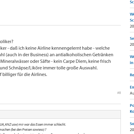
Sc
We
Sc
20
Se
oliker?
20
rinker - daß ich keine Airline kennengelernt habe - welche
ahl (auch in der Business) an antialkoholischen Getränken
Wo
Mineralwässer oder Säfte - kein Carpe Diem, keine frisch
in
 - und Schnäpse/Liköre immer tolle große Auswahl.
billiger für die Airlines.
Re
Em
#8
Au
Po
K
So
F,UA,ANZ usw) mir war das Essen immer schlecht.
20
machen (bei den Preisen sowieso) ?