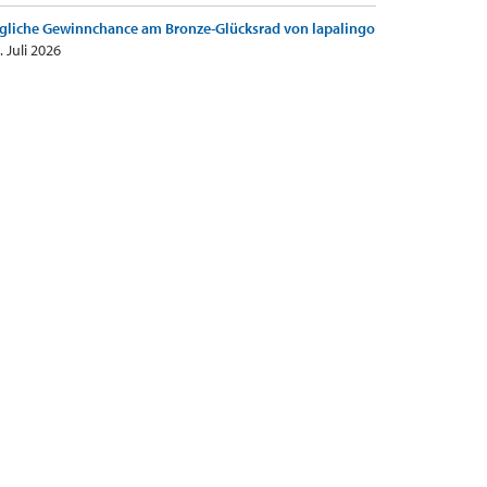
gliche Gewinnchance am Bronze-Glücksrad von lapalingo
. Juli 2026