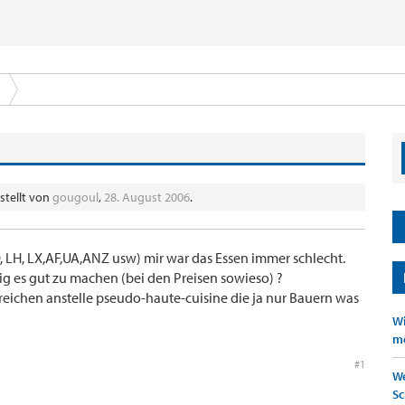
stellt von
gougoul
,
28. August 2006
.
, LH, LX,AF,UA,ANZ usw) mir war das Essen immer schlecht.
g es gut zu machen (bei den Preisen sowieso) ?
 reichen anstelle pseudo-haute-cuisine die ja nur Bauern was
Wi
mö
#1
We
Sc