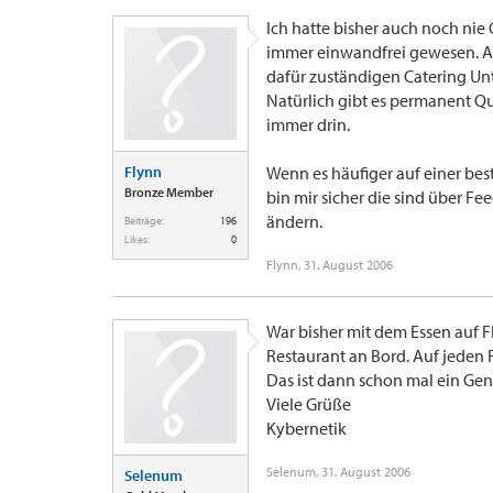
Ich hatte bisher auch noch nie
immer einwandfrei gewesen. A
dafür zuständigen Catering U
Natürlich gibt es permanent Q
immer drin.
Flynn
Wenn es häufiger auf einer best
Bronze Member
bin mir sicher die sind über Fe
ändern.
Beiträge:
196
Likes:
0
Flynn
,
31. August 2006
War bisher mit dem Essen auf F
Restaurant an Bord. Auf jeden F
Das ist dann schon mal ein Gen
Viele Grüße
Kybernetik
Selenum
,
31. August 2006
Selenum