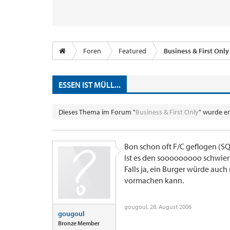
Foren
Featured
Business & First Only
ESSEN IST MÜLL...
Dieses Thema im Forum "
Business & First Only
" wurde er
Bon schon oft F/C geflogen (SQ
Ist es den sooooooooo schwieri
Falls ja, ein Burger würde auch
vormachen kann.
gougoul
,
28. August 2006
gougoul
Bronze Member