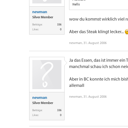
Nellis
newman
Silver Member
wow du kommst wirklich viel 
Beiträge:
336
Likes:
0
Aber das Steak klingt lecker...
newman
,
31. August 2006
Ja das Essen, das ist immer ein
manchmal schau ich schon neid
Aber in BC konnte ich mich bish
allemall
newman
,
31. August 2006
newman
Silver Member
Beiträge:
336
Likes:
0