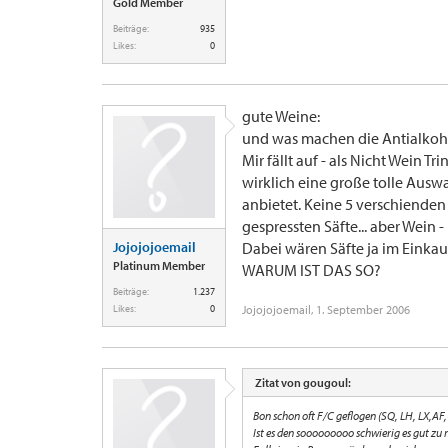
Gold Member
Beiträge:
935
Likes:
0
gute Weine:
und was machen die Antialkoh
Mir fällt auf - als Nicht Wein T
wirklich eine große tolle Ausw
anbietet. Keine 5 verschienden 
gespressten Säfte... aber Wein
Jojojojoemail
Dabei wären Säfte ja im Einkauf 
Platinum Member
WARUM IST DAS SO?
Beiträge:
1.237
Likes:
0
Jojojojoemail
,
1. September 2006
Zitat von gougoul:
Bon schon oft F/C geflogen (SQ, LH, LX,A
Ist es den sooooooooo schwierig es gut zu 