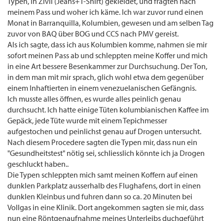
Typen, in Zivil (Jeans+T-Shirt) gekleidet, und fragten nach
meinem Pass und woher ich käme. Ich war zuvor rund einen
Monat in Barranquilla, Kolumbien, gewesen und am selben Tag
zuvor von BAQ über BOG und CCS nach PMV gereist.
Als ich sagte, dass ich aus Kolumbien komme, nahmen sie mir
sofort meinen Pass ab und schleppten meine Koffer und mich
in eine Art bessere Besenkammer zur Durchsuchung. Der Ton,
in dem man mit mir sprach, glich wohl etwa dem gegenüber
einem Inhaftierten in einem venezuelanischen Gefängnis.
Ich musste alles öffnen, es wurde alles peinlich genau
durchsucht. Ich hatte einige Tüten kolumbianischen Kaffee im
Gepäck, jede Tüte wurde mit einem Tepichmesser
aufgestochen und peinlichst genau auf Drogen untersucht.
Nach diesem Procedere sagten die Typen mir, dass nun ein
"Gesundheitstest" nötig sei, schliesslich könnte ich ja Drogen
geschluckt haben..
Die Typen schleppten mich samt meinen Koffern auf einen
dunklen Parkplatz ausserhalb des Flughafens, dort in einen
dunklen Kleinbus und fuhren dann so ca. 20 Minuten bei
Vollgas in eine Klinik. Dort angekommen sagten sie mir, dass
nun eine Röntgenaufnahme meines Unterleibs duchgeführt