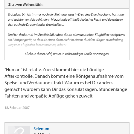
Zitat von Wellensittich:
Trotzdem bin ich immer noch der Meinung, dass in D so eine Durchsuchung humaner
und sachter vor sich geht, denn hierzulande gilt halt deutsches Recht und da müssen
sich auch die Drogenfander dran halten..
Und ich denke mal im Zweifelsfall haben die an allen deutschen Flughäfen wenigstens
ein Röntgengerät, so dass sie einen dann nicht in einem dunklen Wagen stundenlang
weg vom Flughafen fahren müssen, oder??
Klicke in dieses Feld, um es in vollständiger Größe anzuzeigen.
Der Wellensittich
"Human" ist relativ. Zuerst kommt hier die händige
Afterkontrolle. Danach kommt eine Röntgenaufnahme vom
Speise- und Verdauungsttrakt. Warum es bei Dir anders
gemacht wurdem kann Dir das Konsulat sagen. Stundenlange
Fahrten und verpaßte Abflüge gehen zuweit.
18. Februar 2007
Selenum