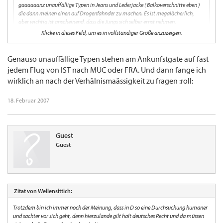
gaaaaaanz unauffällige Typen in Jeans und Lederjacke ( Balkoverschnitte eben )
die dann meinen einen auf Drogenfahnder zu machen. Es ist megalächerlich,
aber wichtig ist anscheinend, dass die Jungs sich selber ernst nehmen.
Klicke in dieses Feld, um es in vollständiger Größe anzuzeigen.
Genauso unauffällige Typen stehen am Ankunfstgate auf fast
jedem Flug von IST nach MUC oder FRA. Und dann fange ich
wirklich an nach der Verhälnismaässigkeit zu fragen :roll:
18. Februar 2007
Guest
Guest
Zitat von Wellensittich:
Trotzdem bin ich immer noch der Meinung, dass in D so eine Durchsuchung humaner
und sachter vor sich geht, denn hierzulande gilt halt deutsches Recht und da müssen