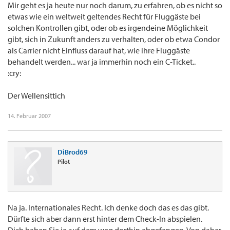
Mir geht es ja heute nur noch darum, zu erfahren, ob es nicht so
etwas wie ein weltweit geltendes Recht für Fluggäste bei
solchen Kontrollen gibt, oder ob es irgendeine Möglichkeit
gibt, sich in Zukunft anders zu verhalten, oder ob etwa Condor
als Carrier nicht Einfluss darauf hat, wie ihre Fluggäste
behandelt werden... war ja immerhin noch ein C-Ticket..
:cry:
Der Wellensittich
14. Februar 2007
DiBrod69
Pilot
Na ja. Internationales Recht. Ich denke doch das es das gibt.
Dürfte sich aber dann erst hinter dem Check-In abspielen.