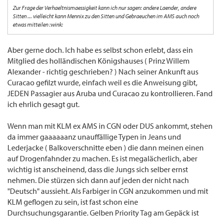
Zur Frage der Verhaeltnismaessigkeit kann ich nur sagen: andere Laender, andere
Sitten ... vielleicht kann Mennix zu den Sitten und Gebraeuchen im AMS auch noch
etwas mitteilen :wink:
Aber gerne doch. Ich habe es selbst schon erlebt, dass ein
Mitglied des holländischen Königshauses ( Prinz Willem
Alexander - richtig geschrieben? ) Nach seiner Ankunft aus
Curacao gefilzt wurde, einfach weil es die Anweisung gibt,
JEDEN Passagier aus Aruba und Curacao zu kontrollieren. Fand
ich ehrlich gesagt gut.
Wenn man mit KLM ex AMS in CGN oder DUS ankommt, stehen
da immer gaaaaaanz unauffällige Typen in Jeans und
Lederjacke ( Balkoverschnitte eben ) die dann meinen einen
auf Drogenfahnder zu machen. Es ist megalächerlich, aber
wichtig ist anscheinend, dass die Jungs sich selber ernst
nehmen. Die stürzen sich dann auf jeden der nicht nach
"Deutsch" aussieht. Als Farbiger in CGN anzukommen und mit
KLM geflogen zu sein, ist fast schon eine
Durchsuchungsgarantie. Gelben Priority Tag am Gepäck ist