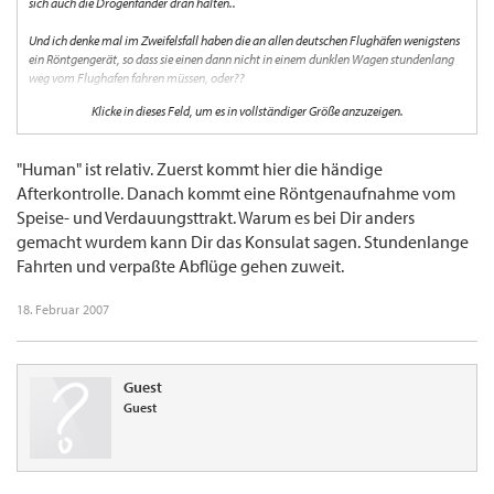
sich auch die Drogenfander dran halten..
Und ich denke mal im Zweifelsfall haben die an allen deutschen Flughäfen wenigstens
ein Röntgengerät, so dass sie einen dann nicht in einem dunklen Wagen stundenlang
weg vom Flughafen fahren müssen, oder??
Klicke in dieses Feld, um es in vollständiger Größe anzuzeigen.
Der Wellensittich
"Human" ist relativ. Zuerst kommt hier die händige
Afterkontrolle. Danach kommt eine Röntgenaufnahme vom
Speise- und Verdauungsttrakt. Warum es bei Dir anders
gemacht wurdem kann Dir das Konsulat sagen. Stundenlange
Fahrten und verpaßte Abflüge gehen zuweit.
18. Februar 2007
Guest
Guest