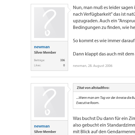
Nun, man muß es leider sagen 
nach Verfügbarkeit" das ist nat
upzugraden. Auch ein "Anspruch
Bedingungen zu finden, wie heis
So kommt es wie immer darauf 
newman
Silver Member
Dann klappt das auch mit dem 
Beiträge:
336
Likes:
0
newman
,
28. August 2006
Zitat von altstadthro:
...Wenn man am Tag vor der Anreise die B
Executive Room.
Was buchst Du dann für ein Zim
also gebucht ein Standardzimm
newman
mit Blick auf den Gendarmenmark
Silver Member