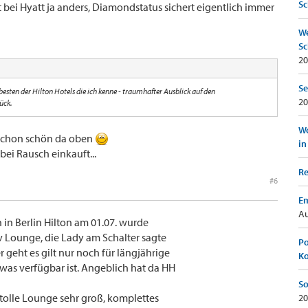
Sc
t bei Hyatt ja anders, Diamondstatus sichert eigentlich immer
We
Sc
20
Se
r besten der Hilton Hotels die ich kenne - traumhafter Ausblick auf den
20
ück.
Wo
t schon schön da oben
in
ei Rausch einkauft...
Re
#6
Em
Au
 in Berlin Hilton am 01.07. wurde
v Lounge, die Lady am Schalter sagte
Po
 geht es gilt nur noch für längjährige
K
was verfügbar ist. Angeblich hat da HH
So
tolle Lounge sehr groß, komplettes
20