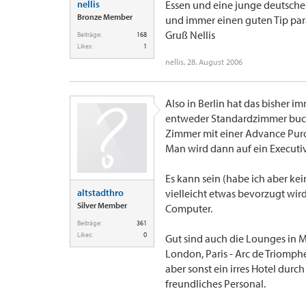
nellis
Essen und eine junge deutsche
Bronze Member
und immer einen guten Tip para
Gruß Nellis
Beiträge:
168
Likes:
1
nellis
,
28. August 2006
Also in Berlin hat das bisher i
entweder Standardzimmer buch
Zimmer mit einer Advance Pur
Man wird dann auf ein Execut
Es kann sein (habe ich aber ke
altstadthro
vielleicht etwas bevorzugt wird
Silver Member
Computer.
Beiträge:
361
Likes:
0
Gut sind auch die Lounges in M
London, Paris - Arc de Triomphe;
aber sonst ein irres Hotel durc
freundliches Personal.