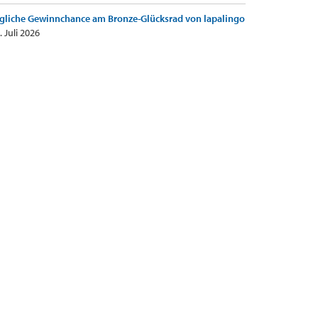
gliche Gewinnchance am Bronze-Glücksrad von lapalingo
. Juli 2026