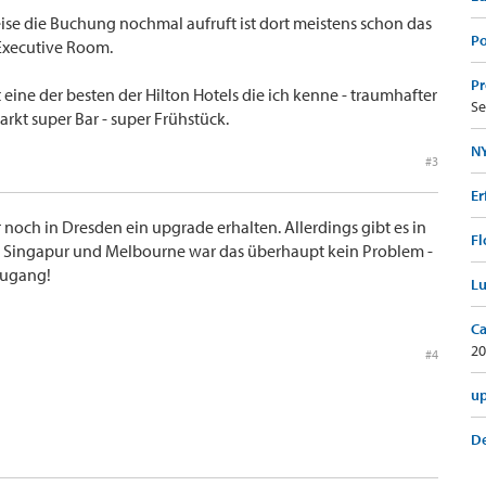
se die Buchung nochmal aufruft ist dort meistens schon das
Po
Executive Room.
Pr
t eine der besten der Hilton Hotels die ich kenne - traumhafter
Se
kt super Bar - super Frühstück.
NY
#3
Er
noch in Dresden ein upgrade erhalten. Allerdings gibt es in
Fl
n Singapur und Melbourne war das überhaupt kein Problem -
zugang!
Lu
Ca
20
#4
up
De