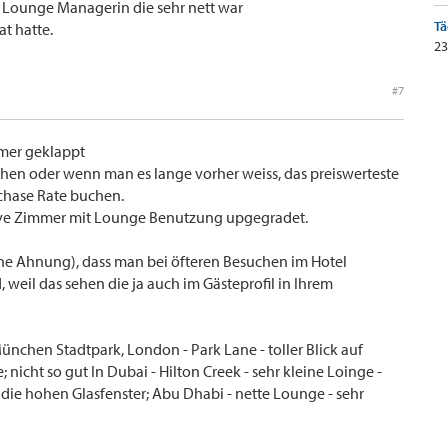
 Lounge Managerin die sehr nett war
Tä
t hatte.
23
#7
mmer geklappt
en oder wenn man es lange vorher weiss, das preiswerteste
chase Rate buchen.
ive Zimmer mit Lounge Benutzung upgegradet.
ine Ahnung), dass man bei öfteren Besuchen im Hotel
, weil das sehen die ja auch im Gästeprofil in Ihrem
ünchen Stadtpark, London - Park Lane - toller Blick auf
 nicht so gut In Dubai - Hilton Creek - sehr kleine Loinge -
h die hohen Glasfenster; Abu Dhabi - nette Lounge - sehr