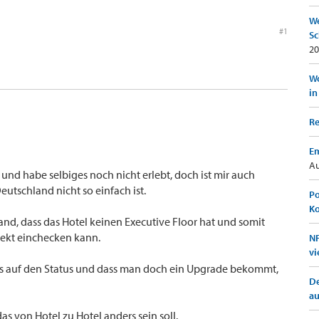
We
#1
Sc
20
Wo
in
Re
Em
Au
nd habe selbiges noch nicht erlebt, doch ist mir auch
utschland nicht so einfach ist.
Po
K
and, dass das Hotel keinen Executive Floor hat und somit
ekt einchecken kann.
NF
vi
is auf den Status und dass man doch ein Upgrade bekommt,
De
a
s von Hotel zu Hotel anders sein soll.