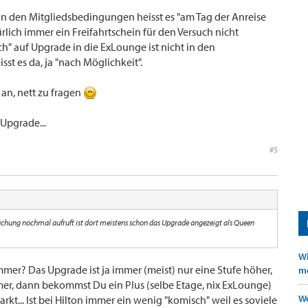
in den Mitgliedsbedingungen heisst es "am Tag der Anreise
ürlich immer ein Freifahrtschein für den Versuch nicht
" auf Upgrade in die ExLounge ist nicht in den
st es da, ja "nach Möglichkeit".
an, nett zu fragen
Upgrade...
#5
uchung nochmal aufruft ist dort meistens schon das Upgrade angezeigt als Queen
Wi
mer? Das Upgrade ist ja immer (meist) nur eine Stufe höher,
mö
er, dann bekommst Du ein Plus (selbe Etage, nix ExLounge)
We
t... Ist bei Hilton immer ein wenig "komisch" weil es soviele