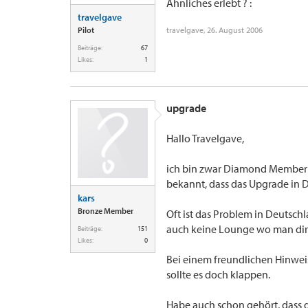
Ähnliches erlebt ? :
travelgave
Pilot
travelgave
,
26. August 2006
Beiträge:
67
Likes:
1
upgrade
Hallo Travelgave,
ich bin zwar Diamond Member u
bekannt, dass das Upgrade in De
kars
Bronze Member
Oft ist das Problem in Deutschl
auch keine Lounge wo man dir
Beiträge:
151
Likes:
0
Bei einem freundlichen Hinwe
sollte es doch klappen.
Habe auch schon gehört, dass da