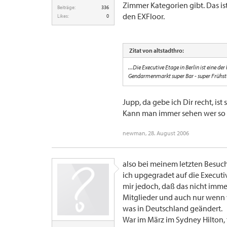
Zimmer Kategorien gibt. Das is
Beiträge:
336
den EXFloor.
Likes:
0
Zitat von altstadthro:
...Die Executive Etage in Berlin ist eine de
Gendarmenmarkt super Bar - super Frühst
Jupp, da gebe ich Dir recht, is
Kann man immer sehen wer so b
newman
,
28. August 2006
also bei meinem letzten Besuch
ich upgegradet auf die Executi
mir jedoch, daß das nicht immer
Mitglieder und auch nur wenn 
was in Deutschland geändert.
War im März im Sydney Hilton, 