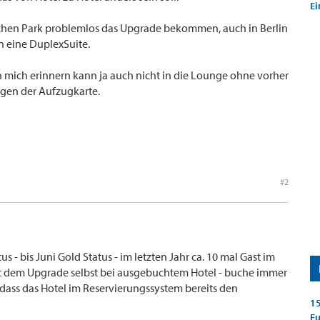
Ei
nchen Park problemlos das Upgrade bekommen, auch in Berlin
n eine DuplexSuite.
 mich erinnern kann ja auch nicht in die Lounge ohne vorher
gen der Aufzugkarte.
#2
 - bis Juni Gold Status - im letzten Jahr ca. 10 mal Gast im
mit dem Upgrade selbst bei ausgebuchtem Hotel - buche immer
o dass das Hotel im Reservierungssystem bereits den
15
E