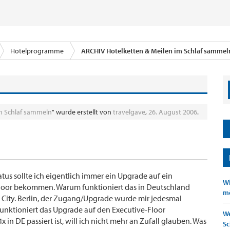
Hotelprogramme
ARCHIV Hotelketten & Meilen im Schlaf sammel
m Schlaf sammeln
" wurde erstellt von
travelgave
,
26. August 2006
.
us sollte ich eigentlich immer ein Upgrade auf ein
Wi
loor bekommen. Warum funktioniert das in Deutschland
mö
 City. Berlin, der Zugang/Upgrade wurde mir jedesmal
unktioniert das Upgrade auf den Executive-Floor
We
 in DE passiert ist, will ich nicht mehr an Zufall glauben. Was
Sc