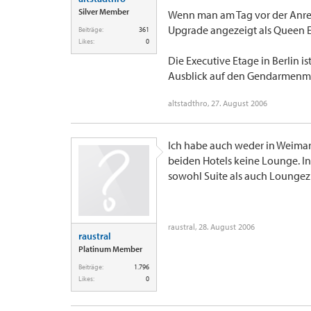
Silver Member
Wenn man am Tag vor der Anrei
Upgrade angezeigt als Queen 
Beiträge:
361
Likes:
0
Die Executive Etage in Berlin is
Ausblick auf den Gendarmenmar
altstadthro
,
27. August 2006
Ich habe auch weder in Weimar 
beiden Hotels keine Lounge. I
sowohl Suite als auch Lounge
raustral
,
28. August 2006
raustral
Platinum Member
Beiträge:
1.796
Likes:
0