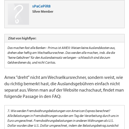
sPaCePiR8
Silver Member
Zitat von highflyer:
Das machen fast alle Banken - Primus ist AMEX: Weisen keine Auslandskosten aus,
drehen aber heftig am Wechselkursrechner. Das werden alle machen, insb. die die
"keine Gebühren" für den Auslandseinsatz verlangen - schliesslich sind die zum
Geldverdienen da, und nicht Caritas.
Amex "dreht" nicht am Wechselkursrechner, sondern weist, wie
du richtig bemerkt hast, die Auslandsgebühren einfach nicht
separat aus. Wenn man auf der Website nachschaut, findet man
folgende Passage in den FAQ:
7. Wie werden Fremdwährungsbelastungen von American Express berechnet?
Alle Belastungen in Fremdwährungen wurden am Tag der Verarbeitung durch uns in
Euro umgerechnet. Fremdwährungsbelastungen in anderen Währungen als U.S.
Dollar wurden über U.S. Dollar umgerechnet, indem der Belastungsbetrag zunächst