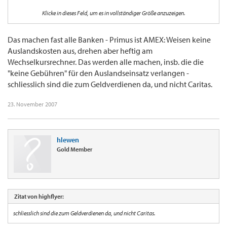
Klicke in dieses Feld, um es in vollständiger Größe anzuzeigen.
Deswegen war mal meine naive Vermutung, dass die KK-Firmen, die keine offiziellen
Gebühren verlangen, vielleicht am Wechselkurs drehen. Kann dies jemand bestätigen /
nicht bestätigen?
Das machen fast alle Banken - Primus ist AMEX: Weisen keine
Auslandskosten aus, drehen aber heftig am
vielen Dank für sachdienliche Hinweise!
Wechselkursrechner. Das werden alle machen, insb. die die
"keine Gebühren" für den Auslandseinsatz verlangen -
schliesslich sind die zum Geldverdienen da, und nicht Caritas.
23. November 2007
hlewen
Gold Member
Zitat von highflyer:
schliesslich sind die zum Geldverdienen da, und nicht Caritas.