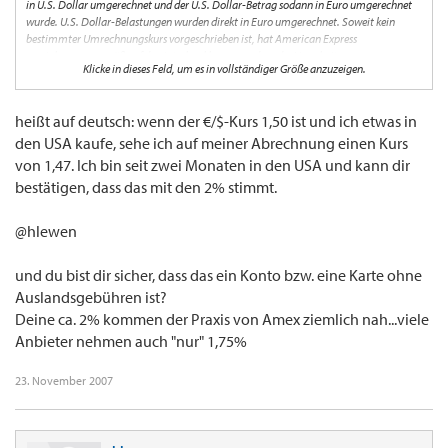
in U.S. Dollar umgerechnet und der U.S. Dollar-Betrag sodann in Euro umgerechnet
wurde. U.S. Dollar-Belastungen wurden direkt in Euro umgerechnet. Soweit kein
bestimmter Umrechnungskurs vorgeschrieben ist, hat American Express
vereinbarungsgemäß auf den Interbankkursen an dem der Verarbeitung
Klicke in dieses Feld, um es in vollständiger Größe anzuzeigen.
vorangehenden Banktag basierende (und aus anerkannten Quellen entnommene)
Umrechnungskurse verwendet, welche um ein Auslandseinsatzentgelt in Höhe von 2%
erhöht wurden. Wenn Belastungen vor Einreichung bei uns von dritten Personen
heißt auf deutsch: wenn der €/$-Kurs 1,50 ist und ich etwas in
umgerechnet wurden, ist diese Umrechnung zu den von diesen dritten Personen
den USA kaufe, sehe ich auf meiner Abrechnung einen Kurs
gewählten Kursen erfolgt.
von 1,47. Ich bin seit zwei Monaten in den USA und kann dir
bestätigen, dass das mit den 2% stimmt.
@hlewen
und du bist dir sicher, dass das ein Konto bzw. eine Karte ohne
Auslandsgebühren ist?
Deine ca. 2% kommen der Praxis von Amex ziemlich nah...viele
Anbieter nehmen auch "nur" 1,75%
23. November 2007