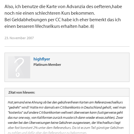
Also, ich benutze die Karte von Advanzia des oefteren,habe
noch nie einen schlechteren Kurs bekommen.
Bei Geldabhebungen per CC habe ich eher bemerkt das ich
einen besseren Wechselkurs erhalten habe. 8)
23. November 2007
highflyer
Platinum Member
Zitat von hlewen:
Hat jemand eine Ahnung ob bei den gebührenfreien Karten am Referenzwechselkurs
"gedreht" wird? Hatte mir damals ein Citibankkonto in Deutschland geholt, weil man
"kostenlos" auf andere Citibankkonten weltweit überweisen kann (lustigerweise geht
das nur one way, von Kalifornien zurück musste ich dann wieder etwas zahlen). Zwar
werden bei den Überweisungen keine Gebühren ausgewiesen, der Wechselkurs liegt
aber fast konstant 2% unter dem Referenzkurs. Da ist es zum Teil günstiger Gebühren
zu zahlen und dafür aber den Referenzkurz zu bekommen.