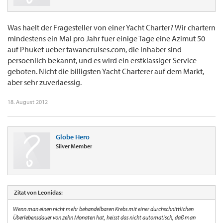
Was haelt der Fragesteller von einer Yacht Charter? Wir chartern
mindestens ein Mal pro Jahr fuer einige Tage eine Azimut 50
auf Phuket ueber tawancruises.com, die Inhaber sind
persoenlich bekannt, und es wird ein erstklassiger Service
geboten. Nicht die billigsten Yacht Charterer auf dem Markt,
aber sehr zuverlaessig.
18. August 2012
Globe Hero
Silver Member
Zitat von Leonidas:
Wenn man einen nicht mehr behandelbaren Krebs mit einer durchschnittlichen
Überlebensdauer von zehn Monaten hat, heisst das nicht automatisch, daß man