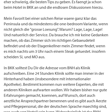
eher schwierig, die besten Tips zu geben. Es faengt ja schon
beim Hotel in BKK an und die endlosen Diskussionen hierzu.
Mein Favorit bei einer solchen Reise waere ganz klar das
Peninsula und da mindestens die one-bedroom Variante, wenn
nicht gleich die "grosse Loesung". Warum? Lage, Lage, Lage!
Und natuerlich der Service. Da brauche ich mir keine Gedanken
machen, ob das Zimmer sich im richtigen Gebaeudeteil
befindet und ob der Etagenkellner mein Zimmer findet, wenn
es mich nachts um 3 Uhr nach einem Steak geluestet. insofern
scheiden SL und MO aus.
In BKK solltest Du Dir die Adresse vom BNH als Klinik
aufschreiben. Eine 24 Stunden Klinik sollte man immer in der
Hinterhand haben (insbesondere mit internationaler
Apotheke). Bestimmt kommen nun weitere Experten, die mit
anderen Kliniken aufwarten wollen. Wir haben bisher nur gute
Erfahrungen gemacht, koennen, auf Wunsch, dort auch
aerztliche Ansprechpartner benennen und es gibt auch Aerzte
und Pflegepersonal, die der deutschen Sprache maechtig sind,
was auch von Vorteil sein kann. Wahrscheinlich ist das BNH