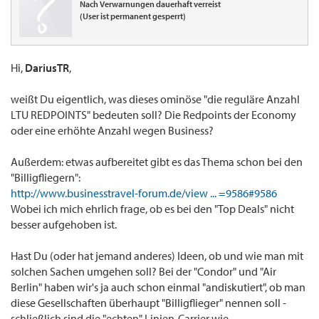
Nach Verwarnungen dauerhaft verreist
(User ist permanent gesperrt)
Hi,
DariusTR
,
weißt Du eigentlich, was dieses ominöse "die reguläre Anzahl
LTU REDPOINTS" bedeuten soll? Die Redpoints der Economy
oder eine erhöhte Anzahl wegen Business?
Außerdem: etwas aufbereitet gibt es das Thema schon bei den
"Billigfliegern":
http://www.businesstravel-forum.de/view ... =9586#9586
Wobei ich mich ehrlich frage, ob es bei den "Top Deals" nicht
besser aufgehoben ist.
Hast Du (oder hat jemand anderes) Ideen, ob und wie man mit
solchen Sachen umgehen soll? Bei der "Condor" und "Air
Berlin" haben wir's ja auch schon einmal "andiskutiert", ob man
diese Gesellschaften überhaupt "Billigflieger" nennen soll -
schließlich sind die "echten" Linien-Carrier wie