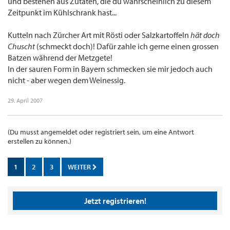
und bestehen aus Zutaten, die du wahrscheinlich zu diesem
Zeitpunkt im Kühlschrank hast...
Kutteln nach Zürcher Art mit Rösti oder Salzkartoffeln
hät doch
Chuscht
(schmeckt doch)! Dafür zahle ich gerne einen grossen
Batzen während der Metzgete!
In der sauren Form in Bayern schmecken sie mir jedoch auch
nicht - aber wegen dem Weinessig.
29. April 2007
(Du musst angemeldet oder registriert sein, um eine Antwort
erstellen zu können.)
1
2
3
WEITER
Jetzt registrieren!