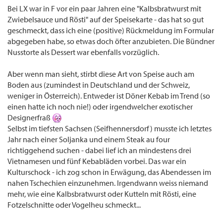
Bei LX war in F vor ein paar Jahren eine "Kalbsbratwurst mit
Zwiebelsauce und Rösti" auf der Speisekarte - das hat so gut
geschmeckt, dass ich eine (positive) Rückmeldung im Formular
abgegeben habe, so etwas doch öfter anzubieten. Die Bündner
Nusstorte als Dessert war ebenfalls vorzüglich.
Aber wenn man sieht, stirbt diese Art von Speise auch am
Boden aus (zumindest in Deutschland und der Schweiz,
weniger in Österreich). Entweder ist Döner Kebab im Trend (so
einen hatte ich noch nie!) oder irgendwelcher exotischer
Designerfraß
Selbst im tiefsten Sachsen (Seifhennersdorf) musste ich letztes
Jahr nach einer Soljanka und einem Steak au four
richtiggehend suchen - dabei lief ich an mindestens drei
Vietnamesen und fünf Kebabläden vorbei. Das war ein
Kulturschock - ich zog schon in Erwägung, das Abendessen im
nahen Tschechien einzunehmen. Irgendwann weiss niemand
mehr, wie eine Kalbsbratwurst oder Kutteln mit Rösti, eine
Fotzelschnitte oder Vogelheu schmeckt...