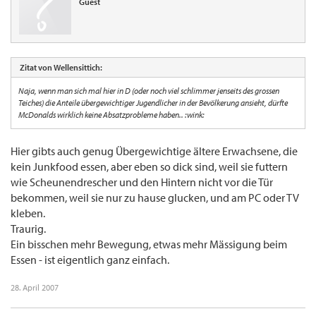
Guest
Zitat von Wellensittich:
Naja, wenn man sich mal hier in D (oder noch viel schlimmer jenseits des grossen
Teiches) die Anteile übergewichtiger Jugendlicher in der Bevölkerung ansieht, dürfte
McDonalds wirklich keine Absatzprobleme haben.. :wink:
Hier gibts auch genug Übergewichtige ältere Erwachsene, die
kein Junkfood essen, aber eben so dick sind, weil sie futtern
wie Scheunendrescher und den Hintern nicht vor die Tür
bekommen, weil sie nur zu hause glucken, und am PC oder TV
kleben.
Traurig.
Ein bisschen mehr Bewegung, etwas mehr Mässigung beim
Essen - ist eigentlich ganz einfach.
28. April 2007