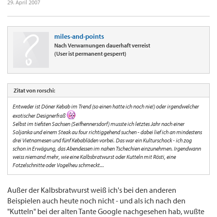
29. April 2007
miles-and-points
Nach Verwarnungen dauerhaft verreist
(User ist permanent gesperrt)
Zitat von rorschi:
Entweder ist Döner Kebab im Trend (so einen hatte ich noch nie!) oder irgendwelcher
exotischer Designerfraß
Selbst im tiefsten Sachsen (Seifhennersdorf) musste ich letztes Jahr nach einer
Soljanka und einem Steak au four richtiggehend suchen - dabei lief ich an mindestens
drei Vietnamesen und fünf Kebabläden vorbei. Das war ein Kulturschock - ich zog
schon in Erwägung, das Abendessen im nahen Tschechien einzunehmen. Irgendwann
weiss niemand mehr, wie eine Kalbsbratwurst oder Kutteln mit Rösti, eine
Fotzelschnitte oder Vogelheu schmeckt...
Außer der Kalbsbratwurst weiß ich's bei den anderen
Beispielen auch heute noch nicht - und als ich nach den
"Kutteln" bei der alten Tante Google nachgesehen hab, wußte