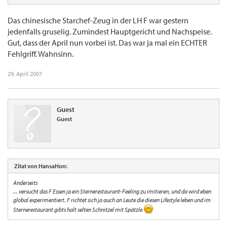
Das chinesische Starchef-Zeug in der LH F war gestern
jedenfalls gruselig. Zumindest Hauptgericht und Nachspeise.
Gut, dass der April nun vorbei ist. Das war ja mal ein ECHTER
Fehlgriff. Wahnsinn.
29. April 2007
Guest
Guest
Zitat von HansaHon:
Anderseits
... versucht das F Essen ja ein Sternerestaurant-Feeling zu imitieren, und da wird eben
global experimentiert. F richtet sich ja auch an Leute die diesen Lifestyle leben und im
Sternerestaurant gibts halt selten Schnitzel mit Spätzle