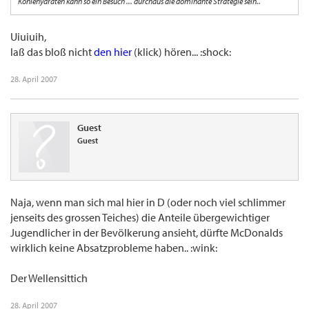
Kohlehydraten kann so ein Besuch ... durchaus die dominante Strategie sein..
Uiuiuih,
laß das bloß nicht
den hier
(klick) hören... :shock:
28. April 2007
Guest
Guest
Naja, wenn man sich mal hier in D (oder noch viel schlimmer
jenseits des grossen Teiches) die Anteile übergewichtiger
Jugendlicher in der Bevölkerung ansieht, dürfte McDonalds
wirklich keine Absatzprobleme haben.. :wink:
Der Wellensittich
28. April 2007