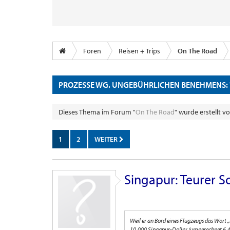
Foren
Reisen + Trips
On The Road
PROZESSE WG. UNGEBÜHRLICHEN BENEHMENS: 
Dieses Thema im Forum "
On The Road
" wurde erstellt v
1
2
WEITER
Singapur: Teurer S
Weil er an Bord eines Flugzeugs das Wort 
10,000 Singapur-Dollar (umgerechnet 6,4