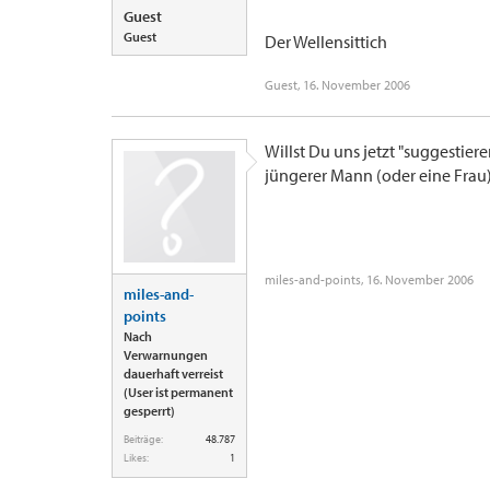
Guest
Guest
Der Wellensittich
Guest
,
16. November 2006
Willst Du uns jetzt "suggestier
jüngerer Mann (oder eine Frau
miles-and-points
,
16. November 2006
miles-and-
points
Nach
Verwarnungen
dauerhaft verreist
(User ist permanent
gesperrt)
Beiträge:
48.787
Likes:
1