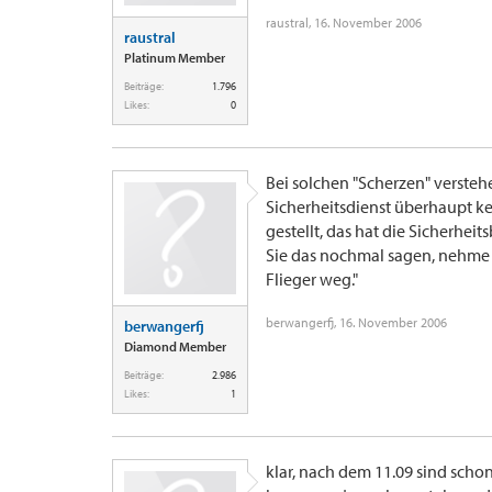
raustral
,
16. November 2006
raustral
Platinum Member
Beiträge:
1.796
Likes:
0
Bei solchen "Scherzen" versteh
Sicherheitsdienst überhaupt k
gestellt, das hat die Sicherhe
Sie das nochmal sagen, nehme i
Flieger weg."
berwangerfj
,
16. November 2006
berwangerfj
Diamond Member
Beiträge:
2.986
Likes:
1
klar, nach dem 11.09 sind schon