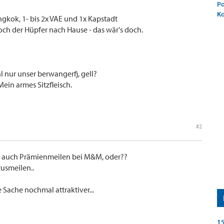
Po
K
ngkok, 1- bis 2x VAE und 1x Kapstadt
 noch der Hüpfer nach Hause - das wär's doch.
 nur unser berwangerfj, gell?
ein armes Sitzfleisch.
#2
h auch Prämienmeilen bei M&M, oder??
usmeilen..
Sache nochmal attraktiver...
15