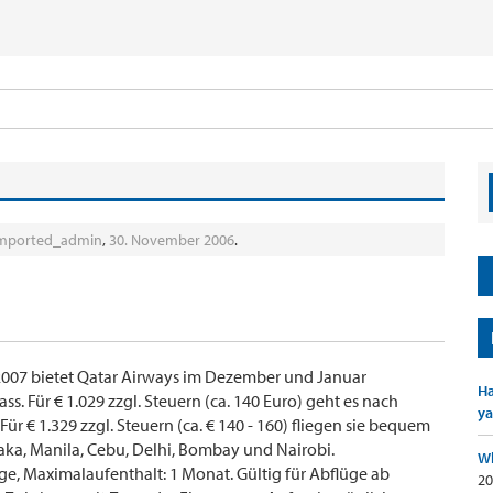
mported_admin
,
30. November 2006
.
.2007 bietet Qatar Airways im Dezember und Januar
Ha
ss. Für € 1.029 zzgl. Steuern (ca. 140 Euro) geht es nach
ya
r € 1.329 zzgl. Steuern (ca. € 140 - 160) fliegen sie bequem
a, Manila, Cebu, Delhi, Bombay und Nairobi.
Wh
ge, Maximalaufenthalt: 1 Monat. Gültig für Abflüge ab
20