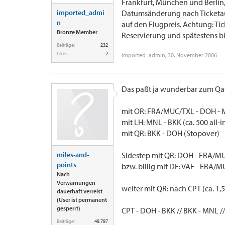
Frankfurt, München und Berlin
imported_admi
Datumsänderung nach Ticketaus
n
auf den Flugpreis. Achtung: Ti
Bronze Member
Reservierung und spätestens b
Beiträge:
232
Likes:
2
imported_admin
,
30. November 2006
Das paßt ja wunderbar zum Qat
mit OR: FRA/MUC/TXL - DOH - MN
mit LH: MNL - BKK (ca. 500 all-i
mit QR: BKK - DOH (Stopover)
miles-and-
Sidestep mit QR: DOH - FRA/MUC
points
bzw. billig mit DE: VAE - FRA/MUC
Nach
Verwarnungen
weiter mit QR: nach CPT (ca. 1,5
dauerhaft verreist
(User ist permanent
gesperrt)
CPT - DOH - BKK // BKK - MNL 
Beiträge:
48.787