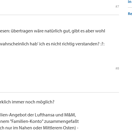
in
#7
Re
esen: übertragen wäre natürlich gut, gibt es aber wohl
ahrscheinlich hab' ich es nicht richtig verstanden? :?:
#8
wirklich immer noch möglich?
ilien-Angebot der Lufthansa und M&M,
 einem "Familien-Konto" zusammengefaßt
ch nur im Nahen oder Mittlerem Osten) -