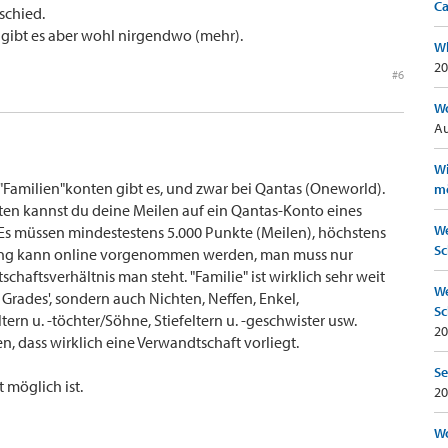
Ca
rschied.
 gibt es aber wohl nirgendwo (mehr).
Wh
20
#6
Wo
Au
Wi
"Familien"konten gibt es, und zwar bei Qantas (Oneworld).
mö
en kannst du deine Meilen auf ein Qantas-Konto eines
We
 Es müssen mindestestens 5.000 Punkte (Meilen), höchstens
Sc
ung kann online vorgenommen werden, man muss nur
aftsverhältnis man steht. "Familie" ist wirklich sehr weit
We
. Grades', sondern auch Nichten, Neffen, Enkel,
Sc
rn u. -töchter/Söhne, Stiefeltern u. -geschwister usw.
20
, dass wirklich eine Verwandtschaft vorliegt.
Se
 möglich ist.
20
Wo