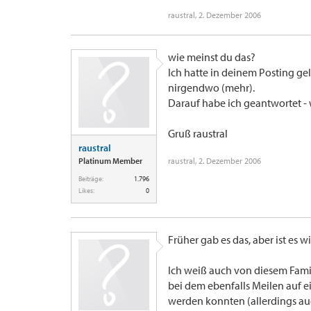
raustral
,
2. Dezember 2006
wie meinst du das?
Ich hatte in deinem Posting gel
nirgendwo (mehr).
Darauf habe ich geantwortet - w
Gruß raustral
raustral
Platinum Member
raustral
,
2. Dezember 2006
Beiträge:
1.796
Likes:
0
Früher gab es das, aber ist es 
Ich weiß auch von diesem Fam
bei dem ebenfalls Meilen auf
werden konnten (allerdings au