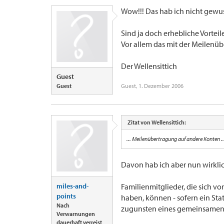
Wow!!! Das hab ich nicht gewus
Sind ja doch erhebliche Vorteile
Vor allem das mit der Meilenübe
Der Wellensittich
Guest
Guest
Guest
,
1. Dezember 2006
Zitat von Wellensittich:
... Meilenübertragung auf andere Konten ..
Davon hab ich aber nun wirklic
miles-and-
Familienmitglieder, die sich 
points
haben, können - sofern ein Sta
Nach
zugunsten eines gemeinsamen 
Verwarnungen
dauerhaft verreist