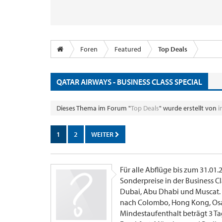
Foren
Featured
Top Deals
QATAR AIRWAYS - BUSINESS CLASS SPECIAL
Dieses Thema im Forum "
Top Deals
" wurde erstellt von
i
1
2
WEITER
Für alle Abflüge bis zum 31.01
Sonderpreise in der Business Cla
Dubai, Abu Dhabi und Muscat. Fü
nach Colombo, Hong Kong, Osak
Mindestaufenthalt beträgt 3 Ta