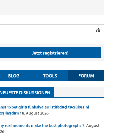
Jetzt registrieren!
BLOG
TOOLS
FORUM
NEUESTE DISKUSSIONEN
nsı 1xbet giriş funksiyaları istifadəçi təcrübəsini
xşılaşdırır?
8. August 2026
y real moments make the best photographs
7. August
26