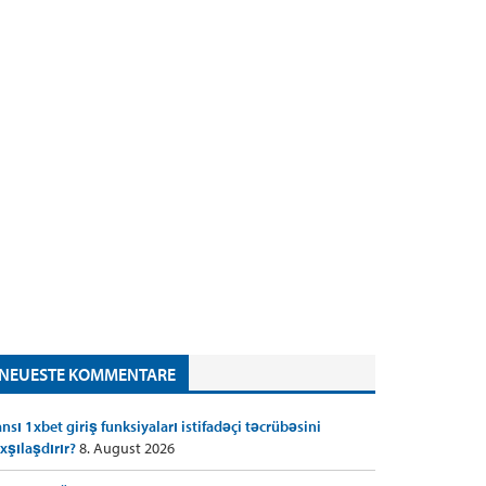
NEUESTE KOMMENTARE
nsı 1xbet giriş funksiyaları istifadəçi təcrübəsini
xşılaşdırır?
8. August 2026