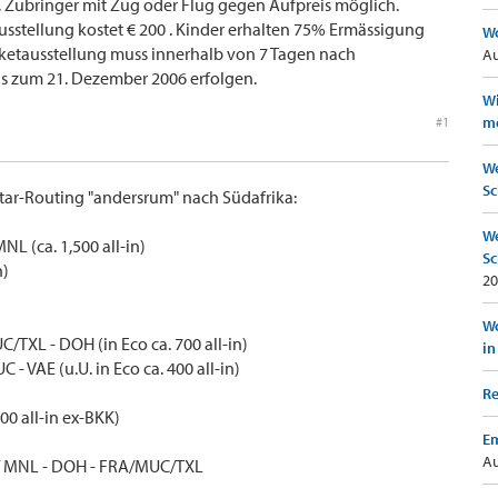
, Zubringer mit Zug oder Flug gegen Aufpreis möglich.
stellung kostet € 200 . Kinder erhalten 75% Ermässigung
Wo
cketausstellung muss innerhalb von 7 Tagen nach
Au
is zum 21. Dezember 2006 erfolgen.
Wi
mö
#1
We
Sc
ar-Routing "andersrum" nach Südafrika:
We
L (ca. 1,500 all-in)
Sc
n)
20
Wo
/TXL - DOH (in Eco ca. 700 all-in)
in
 - VAE (u.U. in Eco ca. 400 all-in)
Re
00 all-in ex-BKK)
Em
Au
// MNL - DOH - FRA/MUC/TXL