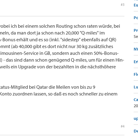
#3
E
Po
obei ich bei einem solchen Routing schon raten würde, bei
Pr
mmeln, da man dort ja schon nach 20,000 "Q-miles" im
Se
-Bonus erhält und es so (inkl. "sidestep" ebenfalls auf QR)
mmt (ab 40,000 gibt es dort nicht nur 30 kg zusätzliches
NY
mousinen-Service in GB, sondern auch einen 50%-Bonus-
R) - das sind dann schon genügend Q-miles, um für einen Hin-
Er
weils ein Upgrade von der bezahlten in die nächsthöhere
Fl
atus-Mitglied bei Qatar die Meilen von bis zu 9
Lu
nto zuordnen lassen, so daß es noch schneller zu einem
Ca
20
up
#4
De