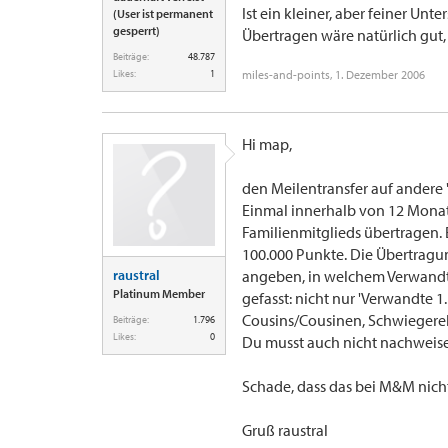
Ist ein kleiner, aber feiner Unte
(User ist permanent
gesperrt)
Übertragen wäre natürlich gut,
Beiträge:
48.787
Likes:
1
miles-and-points
,
1. Dezember 2006
Hi map,
den Meilentransfer auf andere 
Einmal innerhalb von 12 Monat
Familienmitglieds übertragen.
100.000 Punkte. Die Übertrag
raustral
angeben, in welchem Verwandtsch
Platinum Member
gefasst: nicht nur 'Verwandte 1
Cousins/Cousinen, Schwiegerelte
Beiträge:
1.796
Likes:
0
Du musst auch nicht nachweisen
Schade, dass das bei M&M nicht
Gruß raustral