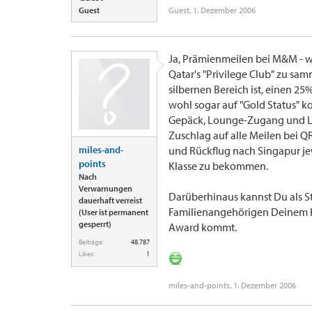
Guest
Guest
,
1. Dezember 2006
Ja, Prämienmeilen bei M&M - w
Qatar's "Privilege Club" zu sa
silbernen Bereich ist, einen 25%
wohl sogar auf "Gold Status" ko
Gepäck, Lounge-Zugang und Li
Zuschlag auf alle Meilen bei Q
miles-and-
und Rückflug nach Singapur je
points
Klasse zu bekommen.
Nach
Verwarnungen
Darüberhinaus kannst Du als St
dauerhaft verreist
Familienangehörigen Deinem Ko
(User ist permanent
gesperrt)
Award kommt.
Beiträge:
48.787
Likes:
1
miles-and-points
,
1. Dezember 2006