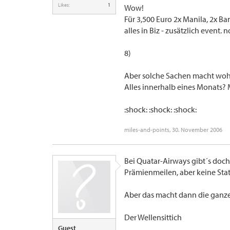
Likes:
1
Wow!
Für 3,500 Euro 2x Manila, 2x Ba
alles in Biz - zusätzlich event.
8)
Aber solche Sachen macht wohl
Alles innerhalb eines Monats? M
:shock: :shock: :shock:
miles-and-points
,
30. November 2006
Bei Quatar-Airways gibt´s doc
Prämienmeilen, aber keine Stat
Aber das macht dann die ganze 
Der Wellensittich
Guest