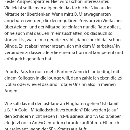
Fester Ansprechpartner: Hier wirds schon interessanter.
Vielleicht sollte man allgemein das fachliche Niveau der
Mitarbeiter überdenken. Wenn mir z.B. Mietwagenraten
angeboten werden, die den regulären Preis um ein Vielfaches
übersteigen, und der Mitarbeiter einfach nur die Rate abliest,
ohne auch mal das Gehirn einzuschalten, ob das auch so
sinnvoll ist, was er mir gerade erzählt, dann spricht das schon
Bände. Es ist aber immer ratsam, sich mit dem Mitarbeiter/-in
verbinden zu lassen, der/die einem schon mal kompetent und
erfolgreich geholfen hat.
Priority Pass für noch mehr Partner: Wenn ich unbedingt mit
einem Kollegen in die lounge will, dann zahle ich eben die 25
Dollar oder wieviel das sind. Totaler Unsinn also in meinen
Augen.
Wie soll das mit der fast-lane an Flughäfen gehen? Ist damit
z.B. * A Gold - Mitgliedschaft verbunden? Die werden ja auf
den Schildern nicht neben First-/Business und *A Gold/Silber
etc. jetzt noch AmEx Centurion darunter aufführen. Für mich
nur relevant, wenn der SEN-Status ausläuft.