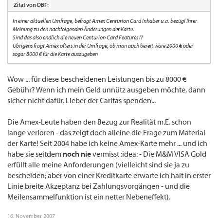
Zitat von DBF:
In einer aktuellen Umfrage, befragt Amex Centurion Card Inhaber u.a. bezügl Ihrer
Meinung zu den nachfolgenden Änderungen der Karte.
Sind das also endlich die neuen Centurion Card Features !?
Übrigens fragt Amex öfters in der Umfrage, ob man auch bereit wäre 2000 € oder
sogar 8000 € für die Karte auszugeben
Wow ... für diese bescheidenen Leistungen bis zu 8000 €
Gebühr? Wenn ich mein Geld unnütz ausgeben möchte, dann
sicher nicht dafür. Lieber der Caritas spenden...
Die Amex-Leute haben den Bezug zur Realität m.E. schon
lange verloren - das zeigt doch alleine die Frage zum Material
der Karte! Seit 2004 habe ich keine Amex-Karte mehr ... und ich
habe sie seitdem
noch nie
vermisst :idea: - Die M&M VISA Gold
erfüllt alle meine Anforderungen (vielleicht sind sie ja zu
bescheiden; aber von einer Kreditkarte erwarte ich halt in erster
Linie breite Akzeptanz bei Zahlungsvorgängen - und die
Meilensammelfunktion ist ein netter Nebeneffekt).
16. November 2007