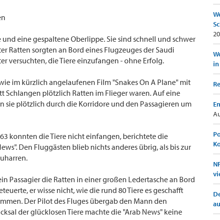
We
en
Sc
20
 und eine gespaltene Oberlippe. Sie sind schnell und schwer
er Ratten sorgten an Bord eines Flugzeuges der Saudi
Wo
ter versuchten, die Tiere einzufangen - ohne Erfolg.
in
 wie im kürzlich angelaufenen Film "Snakes On A Plane" mit
Re
tt Schlangen plötzlich Ratten im Flieger waren. Auf eine
 sie plötzlich durch die Korridore und den Passagieren um
Em
Au
Po
63 konnten die Tiere nicht einfangen, berichtete die
K
ws". Den Fluggästen blieb nichts anderes übrig, als bis zur
uharren.
NF
vi
s ein Passagier die Ratten in einer großen Ledertasche an Bord
euerte, er wisse nicht, wie die rund 80 Tiere es geschafft
De
kommen. Der Pilot des Fluges übergab den Mann den
a
cksal der glücklosen Tiere machte die "Arab News" keine