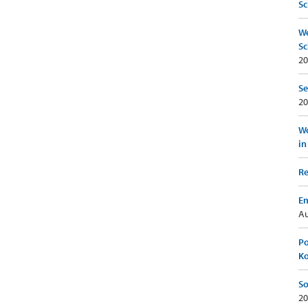
Sc
We
Sc
20
Se
20
Wo
in
Re
Em
Au
Po
K
So
20