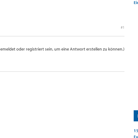
Ei
#1
meldet oder registriert sein, um eine Antwort erstellen zu können.)
15
E