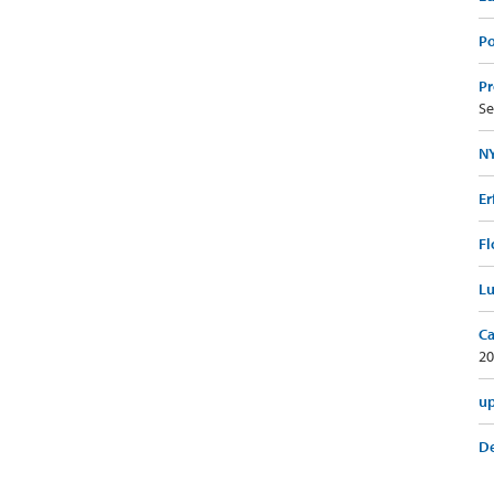
Po
Pr
Se
NY
Er
Fl
Lu
Ca
20
up
De