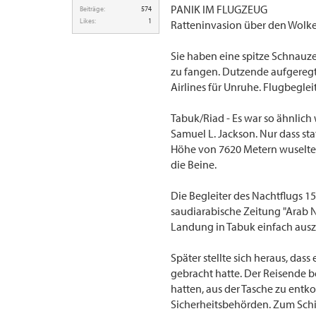
PANIK IM FLUGZEUG
Beiträge:
574
Likes:
1
Ratteninvasion über den Wolk
Sie haben eine spitze Schnauze
zu fangen. Dutzende aufgeregt
Airlines für Unruhe. Flugbeglei
Tabuk/Riad - Es war so ähnlich
Samuel L. Jackson. Nur dass sta
Höhe von 7620 Metern wuselten
die Beine.
Die Begleiter des Nachtflugs 15
saudiarabische Zeitung "Arab Ne
Landung in Tabuk einfach ausz
Später stellte sich heraus, das
gebracht hatte. Der Reisende bet
hatten, aus der Tasche zu ent
Sicherheitsbehörden. Zum Schi