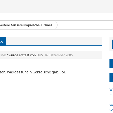
eitere Aussereuropäische Airlines
63
lines
" wurde erstellt von
DUS
,
16. Dezember 2006
.
en, was das für ein Gekreische gab. :lol:
Wi
mö
We
Sc