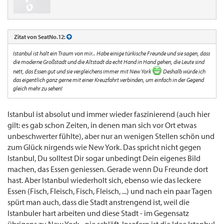
Zitat von SeatNo.12:
Istanbul ist halt ein Traum von mir.. Habe einige türkische Freunde und sie sagen, dass
die moderne Großstadt und die Altstadt da echt Hand in Hand gehen, die Leute sind
nett, das Essen gut und sie vergleichens immer mit New York
Deshalb würde ich
das eigentlich ganz gerne mit einer Kreuzfahrt verbinden, um einfach in der Gegend
gleich mehr zu sehen!
Istanbul ist absolut und immer wieder faszinierend (auch hier
gilt: es gab schon Zeiten, in denen man sich vor Ort etwas
unbeschwerter fühlte), aber nur an wenigen Stellen schön und
zum Glück nirgends wie New York. Das spricht nicht gegen
Istanbul, Du solltest Dir sogar unbedingt Dein eigenes Bild
machen, das Essen geniessen. Gerade wenn Du Freunde dort
hast. Aber Istanbul wiederholt sich, ebenso wie das leckere
Essen (Fisch, Fleisch, Fisch, Fleisch, ...) und nach ein paar Tagen
spürt man auch, dass die Stadt anstrengend ist, weil die
Istanbuler hart arbeiten und diese Stadt - im Gegensatz