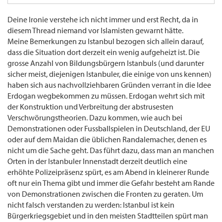
Deine Ironie verstehe ich nicht immer und erst Recht, da in
diesem Thread niemand vor Islamisten gewarnt hätte.
Meine Bemerkungen zu Istanbul bezogen sich allein darauf,
dass die Situation dort derzeit ein wenig aufgeheizt ist. Die
grosse Anzahl von Bildungsbürgern Istanbuls (und darunter
sicher meist, diejenigen Istanbuler, die einige von uns kennen)
haben sich aus nachvollziehbaren Gründen verrant in die Idee
Erdogan wegbekommen zu müssen. Erdogan wehrt sich mit
der Konstruktion und Verbreitung der abstrusesten
Verschwörungstheorien. Dazu kommen, wie auch bei
Demonstrationen oder Fussballspielen in Deutschland, der EU
oder auf dem Maidan die üblichen Randalemacher, denen es
nicht um die Sache geht. Das führt dazu, dass man an manchen
Orten in der Istanbuler Innenstadt derzeit deutlich eine
erhöhte Polizeipräsenz spürt, es am Abend in kleinerer Runde
oft nur ein Thema gibt und immer die Gefahr besteht am Rande
von Demonstrationen zwischen die Fronten zu geraten. Um
nicht falsch verstanden zu werden: Istanbul ist kein
Bürgerkriegsgebiet und in den meisten Stadtteilen spürt man