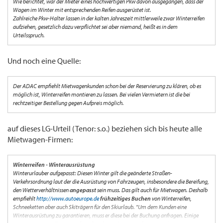
Wie berichtet, war der Mieter eines hochwertigen Pkw davon ausgegangen, dass der
Wagen im Winter mit entsprechenden Reifen ausgerüstet ist.
Zahlreiche Pkw-Halter lassen in der kalten Jahreszeit mittlerweile zwar Winterreifen
aufziehen, gesetzlich dazu verpflichtet sei aber niemand, heißt es in dem
Urteilsspruch.
Und noch eine Quelle:
Der ADAC empfiehlt Mietwagenkunden schon bei der Reservierung zu klären, ob es
möglich ist, Winterreifen montieren zu lassen. Bei vielen Vermietern ist die bei
rechtzeitiger Bestellung gegen Aufpreis möglich.
auf dieses LG-Urteil (Tenor: s.o.) beziehen sich bis heute alle
Mietwagen-Firmen:
Winterreifen - Winterausrüstung
Winterurlauber aufgepasst: Diesen Winter gilt die geänderte Straßen-
Verkehrsordnung laut der die Ausrüstung von Fahrzeugen, insbesondere die Bereifung,
den Wetterverhältnissen
angepasst
sein muss. Das gilt auch für Mietwagen. Deshalb
empfiehlt
http://www.autoeurope.de
frühzeitiges Buchen
von Winterreifen,
Schneeketten aber auch Skiträgern für den Skiurlaub. "Um dem Kunden eine
Winterausrüstung zu garantieren, muss er diese bei der Buchung anfragen. Einige