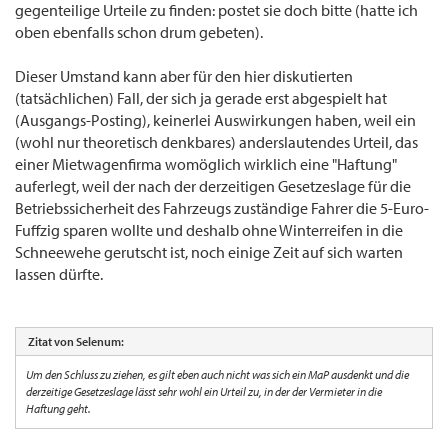
gegenteilige Urteile zu finden: postet sie doch bitte (hatte ich
oben ebenfalls schon drum gebeten).
Dieser Umstand kann aber für den hier diskutierten
(tatsächlichen) Fall, der sich ja gerade erst abgespielt hat
(Ausgangs-Posting), keinerlei Auswirkungen haben, weil ein
(wohl nur theoretisch denkbares) anderslautendes Urteil, das
einer Mietwagenfirma womöglich wirklich eine "Haftung"
auferlegt, weil der nach der derzeitigen Gesetzeslage für die
Betriebssicherheit des Fahrzeugs zuständige Fahrer die 5-Euro-
Fuffzig sparen wollte und deshalb ohne Winterreifen in die
Schneewehe gerutscht ist, noch einige Zeit auf sich warten
lassen dürfte.
Zitat von Selenum:
Um den Schluss zu ziehen, es gilt eben auch nicht was sich ein MaP ausdenkt und die
derzeitige Gesetzeslage lässt sehr wohl ein Urteil zu, in der der Vermieter in die
Haftung geht.