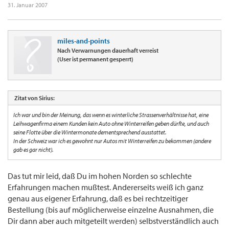
31. Januar 2007
miles-and-points
Nach Verwarnungen dauerhaft verreist
(User ist permanent gesperrt)
Zitat von Sirius:
Ich war und bin der Meinung, das wenn es winterliche Strassenverhältnisse hat, eine
Leihwagenfirma einem Kunden kein Auto ohne Winterreifen geben dürfte, und auch
seine Flotte über die Wintermonate dementsprechend ausstattet.
In der Schweiz war ich es gewohnt nur Autos mit Winterreifen zu bekommen (andere
gab es gar nicht).
Das tut mir leid, daß Du im hohen Norden so schlechte
Erfahrungen machen mußtest. Andererseits weiß ich ganz
genau aus eigener Erfahrung, daß es bei rechtzeitiger
Bestellung (bis auf möglicherweise einzelne Ausnahmen, die
Dir dann aber auch mitgeteilt werden) selbstverständlich auch