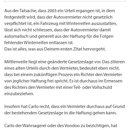
Wer hat Dir denn sowas erzählt? :shock:
Noch gilt in Deutschland, was Gerichte aufgrund der Gesetzeslage entscheiden - und
Aus der Tatsache, dass 2003 ein Urteil ergangen ist, in dem
zum Glück von uns allen nicht das, was sich ein carlo so ausdenkt.
festgestellt wird, dass der Autovermieter nicht gesetzlich
verpflichtet ist, ein Fahrzeug mit Winterreifen auszustatten,
Grundgütiger.
lässt sich nicht schliessen, dass der Autovermieter damit
Hier ging und geht es doch nicht um Wunschdenken, Wahrsagerei oder Voodoo,
automatisch und generell aus der Haftung für die Folgen
sondern um die derzeitige Gesetzeslage in Deutschland. Und die ist halt eindeutig.
fehlender Winterreifen entlassen ist.
Ist für Dich vielleicht gemein - ist aber so. 8)
Das ist alles, was aus Deinem ersten Zitat hervorgeht.
Aber auch hier gilt, was ich woanders schon angemerkt habe:
Mittlerweile liegt eine geänderte Gesetzeslage vor. Das zitieren
"Bitte nicht aus Prinzip streiten, stänkern, sticheln, carlo.
eines alten Urteils durch den Vermieter, bedeutet eben nicht,
Warum nicht einfach mal was Positives beitragen? Das wär's doch."
dass bei einem zukünftigen Prozess ein Richter den Vermieter
von jeglicher Haftung frei spricht. Es ist durchaus im Ermessen
des Richters den Vermieter mit einer Teil- oder Vollschuld
einzubeziehen.
Insofern hat Carlo recht, dass ein Vermieter durchaus auf Grund
der bestehenden Gesetzeslage in die Haftung gehen kann.
Carlo der Wahrsagerei oder des Voodoo zu bezichtigen, hat