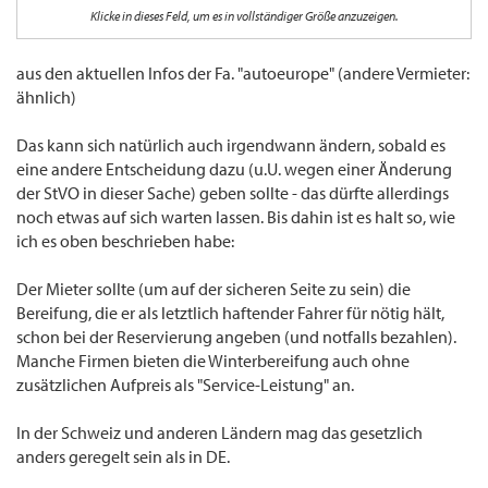
Autovermieter stellen Winterbereifung kostenlos zur Verfügung, andere gegen
Klicke in dieses Feld, um es in vollständiger Größe anzuzeigen.
Aufpreis. Wer also schnell bucht, kann mit kostenlosen Winterreifen ordentlich sparen"
so Detlef Hoffmann, Geschäftsführer.
...
aus den aktuellen Infos der Fa. "autoeurope" (andere Vermieter:
Ist ein Fahrzeug nicht den Witterungsverhältnissen angemessen ausgerüstet, so
haftet
ähnlich)
in Deutschland bei Unfällen
der Fahrer
des Wagens. Auch Strafzettel und Punkte im
Verkehrszentralregister in Flensburg sind möglich, wenn der Verkehr dadurch
behindert wird.
Das kann sich natürlich auch irgendwann ändern, sobald es
eine andere Entscheidung dazu (u.U. wegen einer Änderung
der StVO in dieser Sache) geben sollte - das dürfte allerdings
noch etwas auf sich warten lassen. Bis dahin ist es halt so, wie
ich es oben beschrieben habe:
Der Mieter sollte (um auf der sicheren Seite zu sein) die
Bereifung, die er als letztlich haftender Fahrer für nötig hält,
schon bei der Reservierung angeben (und notfalls bezahlen).
Manche Firmen bieten die Winterbereifung auch ohne
zusätzlichen Aufpreis als "Service-Leistung" an.
In der Schweiz und anderen Ländern mag das gesetzlich
anders geregelt sein als in DE.