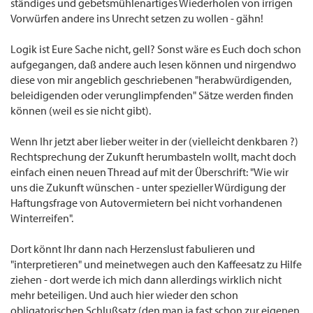
ständiges und gebetsmühlenartiges Wiederholen von irrigen
Vorwürfen andere ins Unrecht setzen zu wollen - gähn!
Logik ist Eure Sache nicht, gell? Sonst wäre es Euch doch schon
aufgegangen, daß andere auch lesen können und nirgendwo
diese von mir angeblich geschriebenen "herabwürdigenden,
beleidigenden oder verunglimpfenden" Sätze werden finden
können (weil es sie nicht gibt).
Wenn Ihr jetzt aber lieber weiter in der (vielleicht denkbaren ?)
Rechtsprechung der Zukunft herumbasteln wollt, macht doch
einfach einen neuen Thread auf mit der Überschrift: "Wie wir
uns die Zukunft wünschen - unter spezieller Würdigung der
Haftungsfrage von Autovermietern bei nicht vorhandenen
Winterreifen".
Dort könnt Ihr dann nach Herzenslust fabulieren und
"interpretieren" und meinetwegen auch den Kaffeesatz zu Hilfe
ziehen - dort werde ich mich dann allerdings wirklich nicht
mehr beteiligen. Und auch hier wieder den schon
obligatorischen Schlußsatz (den man ja fast schon zur eigenen