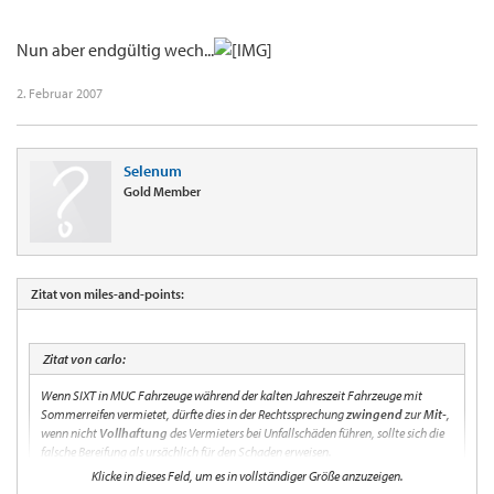
Nun aber endgültig wech...
2. Februar 2007
Selenum
Gold Member
Zitat von miles-and-points:
Zitat von carlo:
Wenn SIXT in MUC Fahrzeuge während der kalten Jahreszeit Fahrzeuge mit
Sommerreifen vermietet, dürfte dies in der Rechtssprechung
zwingend
zur
Mit
-,
wenn nicht
Vollhaftung
des Vermieters bei Unfallschäden führen, sollte sich die
falsche Bereifung als ursächlich für den Schaden erweisen.
Klicke in dieses Feld, um es in vollständiger Größe anzuzeigen.