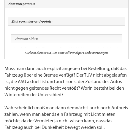
Zitat von peter42:
Zitat von miles-and-points:
Zitat von Sirius:
Verpflichtet sind die Firmen allerdings nicht, Dir (ohne vorherige Bestellung)
Klicke in dieses Feld, um es in vollständiger Größe anzuzeigen.
einen Wagen mir Winterreifen zur Verfügung zu stellen. Was Du aus der
Schweiz "gewohnt" bist, ist in Deutschland nicht Gesetz.
Muss man dann auch explizit angeben bei Bestellung, daß das
Fahrzeug über eine Bremse verfügt? Der TÜV nicht abgelaufen
ist, die ASU aktuell ist und auch sonst der Zustand des Autos
nicht gegen geltendes Recht verstößt? Worin besteht bei den
Winterreifen der Unterschied?
Wahrscheinlich muß man dann demnächst auch noch Aufpreis
zahlen, wenn man abends ein Fahrzeug mit Licht mieten
möchte, da der Vermieter ja nicht wissen kann, dass das
Fahrzeug auch bei Dunkelheit bewegt werden soll.