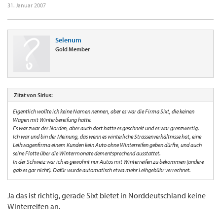
31. Januar 2007
Selenum
Gold Member
Zitat von Sirius:
Eigentlich wollte ich keine Namen nennen, aber es war die Firma Sixt, die keinen
Wagen mit Winterbereifung hatte.
Es war zwar der Norden, aber auch dort hatte es geschneit und es war grenzwertig.
Ich war und bin der Meinung, das wenn es winterliche Strassenverhältnisse hat, eine
Leihwagenfirma einem Kunden kein Auto ohne Winterreifen geben dürfte, und auch
seine Flotte über die Wintermonate dementsprechend ausstattet.
In der Schweiz war ich es gewohnt nur Autos mit Winterreifen zu bekommen (andere
gab es gar nicht). Dafür wurde automatisch etwa mehr Leihgebühr verrechnet.
Ja das ist richtig, gerade Sixt bietet in Norddeutschland keine
Winterreifen an.