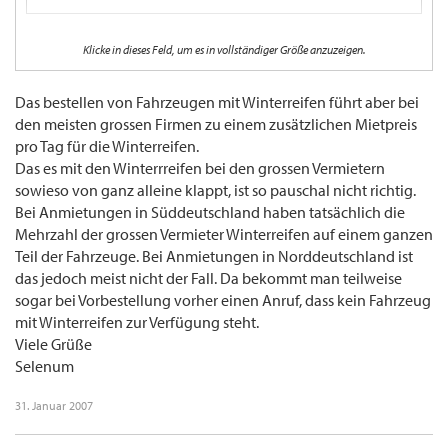
Hi, Sirius,
Klicke in dieses Feld, um es in vollständiger Größe anzuzeigen.
natürlich kannst Du ein Auto auch im Winter ohne Winterbereifung mieten. Und
diesen Wagen dann auch fahren, denn es wird ja nicht wirklich vorgeschrieben,
Winterreifen zu benutzen, sondern "nur", daß eine (den Straßen-/Wetterverhältnissen
Das bestellen von Fahrzeugen mit Winterreifen führt aber bei
angepaßte =) "angemessene" Ausstattung des Fahrzeugs vorliegen muß. ImZweifel
den meisten grossen Firmen zu einem zusätzlichen Mietpreis
würdest Du also den nicht "angepaßt" ausgestatteten Wagen stehen lassen müssen,
pro Tag für die Winterreifen.
was eine recht absurde Folgerung wäre...
Das es mit den Winterrreifen bei den grossen Vermietern
Die Haftung im Fall des Falles liegt wie immer beim (im Mietvertrag
sowieso von ganz alleine klappt, ist so pauschal nicht richtig.
eingetragenen/tatsächlichen) Fahrer. Die Vermieter sind nicht in der Haftung, wenn es
Bei Anmietungen in Süddeutschland haben tatsächlich die
auf Wetterverhältnisse ankommt. Du bist allerdings wohl nicht verpflichtet, einen
vorbestellten Wagen ohne Winterbereifung bei Wetterverhältnissen, die eine solche
Mehrzahl der grossen Vermieter Winterreifen auf einem ganzen
Spezialbereifung eigentlich nahelegen würden, auch abzunehmen.
Teil der Fahrzeuge. Bei Anmietungen in Norddeutschland ist
das jedoch meist nicht der Fall. Da bekommt man teilweise
Willst Du völlig auf der sicheren Seite sein, mußt Du schon bei der
sogar bei Vorbestellung vorher einen Anruf, dass kein Fahrzeug
Bestellung/Reservierung darauf bestehen, nur ein Fahrzeug mit Winterreifen mieten
zu wollen. Scheint aber meist sowieso ganz von allein zu klappen - die großen
mit Winterreifen zur Verfügung steht.
Firmenketten jedenfalls sind meist darauf eingestellt.
Viele Grüße
Selenum
31. Januar 2007