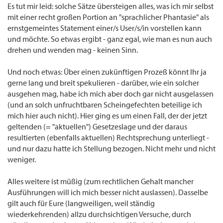
Es tut mir leid: solche Sätze übersteigen alles, was ich mir selbst
mit einer recht großen Portion an "sprachlicher Phantasie" als
ernstgemeintes Statement einer/s User/s/in vorstellen kann
und möchte. So etwas ergibt - ganz egal, wie man es nun auch
drehen und wenden mag - keinen Sinn.
Und noch etwas: Über einen zukünftigen Prozeß könnt Ihr ja
gerne lang und breit spekulieren - darüber, wie ein solcher
ausgehen mag, habe ich mich aber doch gar nicht ausgelassen
(und an solch unfruchtbaren Scheingefechten beteilige ich
mich hier auch nicht). Hier ging es um einen Fall, der der jetzt
geltenden (= "aktuellen") Gesetzeslage und der daraus
resultierten (ebenfalls aktuellen) Rechtsprechung unterliegt -
und nur dazu hatte ich Stellung bezogen. Nicht mehr und nicht
weniger.
Alles weitere ist müßig (zum rechtlichen Gehalt mancher
Ausführungen will ich mich besser nicht auslassen). Dasselbe
gilt auch für Eure (langweiligen, weil ständig
wiederkehrenden) allzu durchsichtigen Versuche, durch