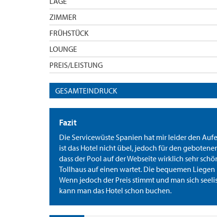
LAGE
ZIMMER
FRÜHSTÜCK
LOUNGE
PREIS/LEISTUNG
GESAMTEINDRUCK
Fazit
Die Servicewüste Spanien hat mir leider den Aufent
ist das Hotel nicht übel, jedoch für den gebotenen
dass der Pool auf der Webseite wirklich sehr schö
Tollhaus auf einen wartet. Die bequemen Liegen
Wenn jedoch der Preis stimmt und man sich seelis
kann man das Hotel schon buchen.