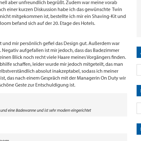
nell aber unfreundlich begrüßt. Zudem war meine vorab
Nach einer kurzen Diskussion habe ich das gewünschte Twin
cht mitgekommen ist, bestellte ich mir ein Shaving-Kit und
oom befand sich auf der 20. Etage des Hotels.
et und mir persönlich gefiel das Design gut. Außerdem war
 Negativ aufgefallen ist mir jedoch, dass das Badezimmer
 einen Blick noch recht viele Haare meines Vorgängers finden.
bhilfe schaffen, leider wurde mir jedoch mitgeteilt, das man
elbstverständlich absolut inakzeptabel, sodass ich meiner
ist, das nach einem Gespräch mit der Managerin On Duty wir
schöne Geste zur Entschuldigung ist.
und eine Badewanne und ist sehr modern eingerichtet