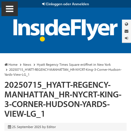
Einloggen oder Anmelden
Home
News
Hyatt Regency Times Square eröffnet in New York
20250715_HYATT-REGENCY-MANHATTAN_HR-NYCRT-King-3-Corner-Hudson-
Yards-View-LG_1
20250715_HYATT-REGENCY-
MANHATTAN_HR-NYCRT-KING-
3-CORNER-HUDSON-YARDS-
VIEW-LG_1
25. September 2025
by
Editor