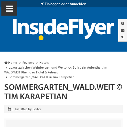
Einloggen oder Anmelden
Home
Reviews
Hotels
Luxus zwischen Weinbergen und Weitblick: So ist ein Aufenthalt im
WALD.WEIT Rheingau Hotel & Retreat
Sommergarten_WALD.WEIT © Tim Karapetian
SOMMERGARTEN_WALD.WEIT ©
TIM KARAPETIAN
5. Juli 2026
by
Editor