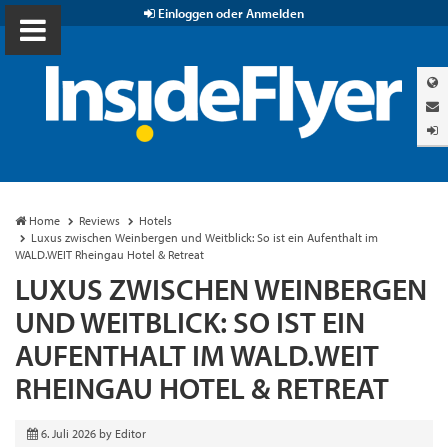
Einloggen oder Anmelden
Home
Reviews
Hotels
Luxus zwischen Weinbergen und Weitblick: So ist ein Aufenthalt im
WALD.WEIT Rheingau Hotel & Retreat
LUXUS ZWISCHEN WEINBERGEN
UND WEITBLICK: SO IST EIN
AUFENTHALT IM WALD.WEIT
RHEINGAU HOTEL & RETREAT
6. Juli 2026
by
Editor