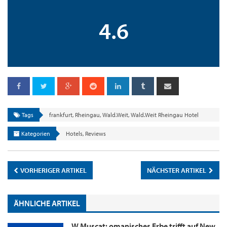
4.6
Tags
frankfurt
,
Rheingau
,
Wald.Weit
,
Wald.Weit Rheingau Hotel
Kategorien
Hotels
,
Reviews
VORHERIGER ARTIKEL
NÄCHSTER ARTIKEL
ÄHNLICHE ARTIKEL
W Muscat: omanisches Erbe trifft auf New