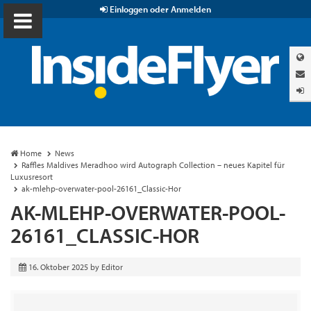
Einloggen oder Anmelden
Home
News
Raffles Maldives Meradhoo wird Autograph Collection – neues Kapitel für
Luxusresort
ak-mlehp-overwater-pool-26161_Classic-Hor
AK-MLEHP-OVERWATER-POOL-
26161_CLASSIC-HOR
16. Oktober 2025
by
Editor