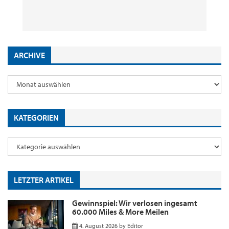
29. Juli 2026
2. Juni 2026
18. Mai 2026
9. Januar 2026
by
by
by
by
Editor
Editor
Editor
Editor
ARCHIVE
KATEGORIEN
LETZTER ARTIKEL
Gewinnspiel: Wir verlosen ingesamt
60.000 Miles & More Meilen
4. August 2026
by
Editor