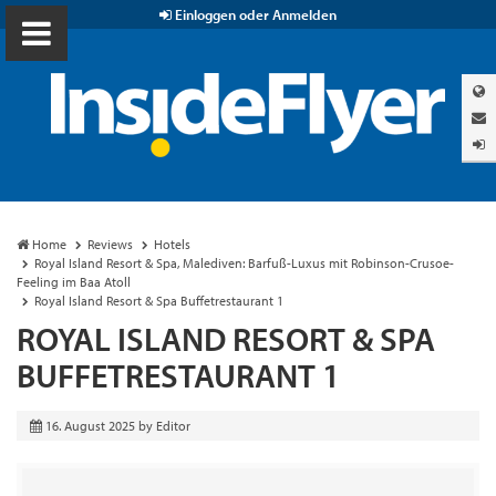
Einloggen oder Anmelden
Home
Reviews
Hotels
Royal Island Resort & Spa, Malediven: Barfuß-Luxus mit Robinson-Crusoe-
Feeling im Baa Atoll
Royal Island Resort & Spa Buffetrestaurant 1
ROYAL ISLAND RESORT & SPA
BUFFETRESTAURANT 1
16. August 2025
by
Editor