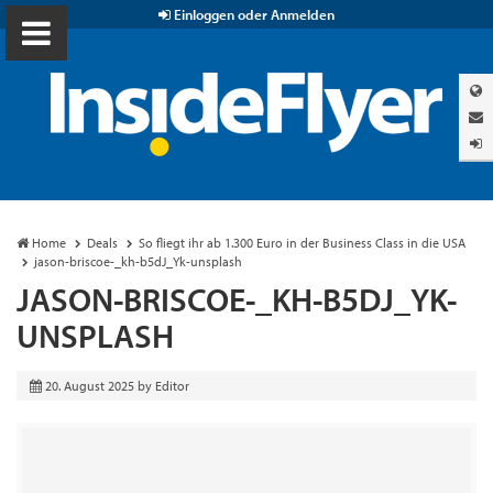
Einloggen oder Anmelden
Home
Deals
So fliegt ihr ab 1.300 Euro in der Business Class in die USA
jason-briscoe-_kh-b5dJ_Yk-unsplash
JASON-BRISCOE-_KH-B5DJ_YK-
UNSPLASH
20. August 2025
by
Editor